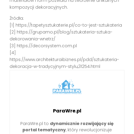
materiałów i form pozwala na tworzenie unikalnych
kompozycji dekoracyjnych.
Źródła:
[1] https://tapetysztukaterie.pl/co-to-jest-sztukateria
[2] https://grupamo.pl/blog/sztukateria-sztuka-
dekorowania-wnetrz/
[3] https://decorsystem.com.pl
[4]
https://www.architekturaibiznes.pl/pdd/sztukateria-
dekoracja-w-tradycyjnym-stylu,31254.html
ParaWre.pl
ParaWre.pl to
dynamicznie rozwijający się
portal tematyczny
, który rewolucjonizuje