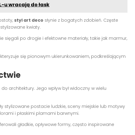
L-u wracają do łask
stoty,
styl art deco
słynie z bogatych zdobień. Częste
stylizowane kwiaty.
e sięgali po drogie i efektowne materiały, takie jak marmur,
kteryzuje się pionowym ukierunkowaniem, podkreślającym
ictwie
e do architektury. Jego wpływ był widoczny w wielu
y stylizowane postacie ludzkie, sceny miejskie lub motywy
olorami i płaskimi plamami barwnymi.
ferowali gładkie, opływowe formy, często inspirowane