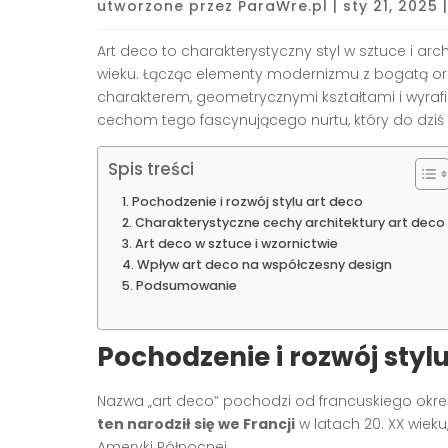
utworzone przez
ParaWre.pl
|
sty 21, 2025
Art deco to charakterystyczny styl w sztuce i arc
wieku. Łącząc elementy modernizmu z bogatą o
charakterem, geometrycznymi kształtami i wyrafin
cechom tego fascynującego nurtu, który do dziś i
Spis treści
Pochodzenie i rozwój stylu art deco
Charakterystyczne cechy architektury art deco
Art deco w sztuce i wzornictwie
Wpływ art deco na współczesny design
Podsumowanie
Pochodzenie i rozwój styl
Nazwa „art deco” pochodzi od francuskiego określ
ten narodził się we Francji
w latach 20. XX wieku,
Ameryki Północnej.