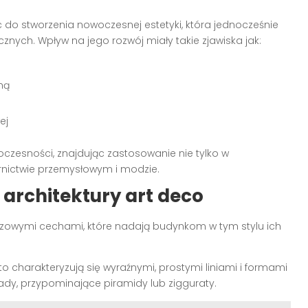
c do stworzenia nowoczesnej estetyki, która jednocześnie
ycznych. Wpływ na jego rozwój miały takie zjawiska jak:
ną
ej
oczesności, znajdując zastosowanie nie tylko w
zornictwie przemysłowym i modzie.
architektury art deco
czowymi cechami, które nadają budynkom w tym stylu ich
o charakteryzują się wyraźnymi, prostymi liniami i formami
dy, przypominające piramidy lub zigguraty.