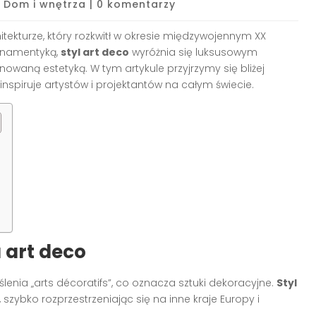
|
Dom i wnętrza
|
0 komentarzy
hitekturze, który rozkwitł w okresie międzywojennym XX
rnamentyką,
styl art deco
wyróżnia się luksusowym
owaną estetyką. W tym artykule przyjrzymy się bliżej
nspiruje artystów i projektantów na całym świecie.
u art deco
enia „arts décoratifs”, co oznacza sztuki dekoracyjne.
Styl
 szybko rozprzestrzeniając się na inne kraje Europy i