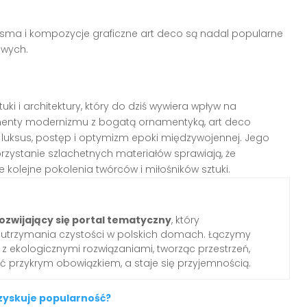
isma i kompozycje graficzne art deco są nadal popularne
owych.
tuki i architektury, który do dziś wywiera wpływ na
menty modernizmu z bogatą ornamentyką, art deco
a luksus, postęp i optymizm epoki międzywojennej. Jego
rzystanie szlachetnych materiałów sprawiają, że
e kolejne pokolenia twórców i miłośników sztuki.
ozwijający się portal tematyczny
, który
o utrzymania czystości w polskich domach. Łączymy
z ekologicznymi rozwiązaniami, tworząc przestrzeń,
yć przykrym obowiązkiem, a staje się przyjemnością.
 zyskuje popularność?