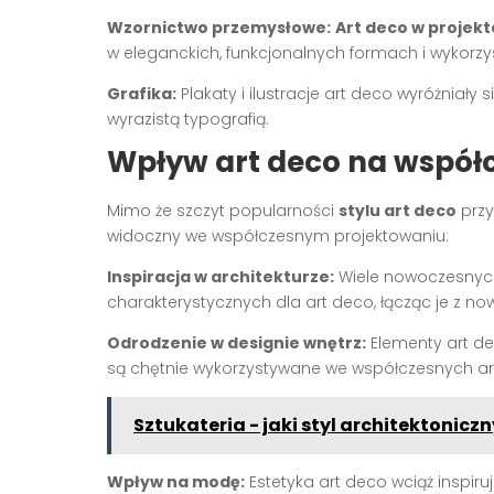
Wzornictwo przemysłowe:
Art deco w projek
w eleganckich, funkcjonalnych formach i wykorz
Grafika:
Plakaty i ilustracje art deco wyróżniały
wyrazistą typografią.
Wpływ art deco na współ
Mimo że szczyt popularności
stylu art deco
przy
widoczny we współczesnym projektowaniu:
Inspiracja w architekturze:
Wiele nowoczesnych 
charakterystycznych dla art deco, łącząc je z n
Odrodzenie w designie wnętrz:
Elementy art de
są chętnie wykorzystywane we współczesnych ar
Sztukateria - jaki styl architektonicz
Wpływ na modę:
Estetyka art deco wciąż inspir