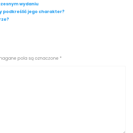
oczesnym wydaniu
y podkreślić jego charakter?
rze?
agane pola są oznaczone
*