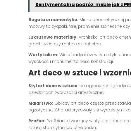
Sentymentalna podróż: meble jak z PR
Bogata ornamentyka:
Mimo geometrycznej pro
motywy to zygzaki, fale, promienie słoneczne czy 
Luksusowe materiały:
Architekci art deco chętni
granit, szkło czy metale szlachetne.
Wertykalizm:
Wiele budynków w tym stylu chara
wysokość i monumentalność konstrukcji.
Art deco w sztuce i wzorn
Styl art deco w sztuce
nie ograniczał się jedyni
dziedzinach twórczości artystycznej:
Malarstwo:
Obrazy art deco często przedstawiał
egzotyczne. Charakteryzowały się wyrazistymi k
Rzeźba:
Rzeźbiarze tworzący w stylu art deco pre
sztuką starożytną lub afrykańską.