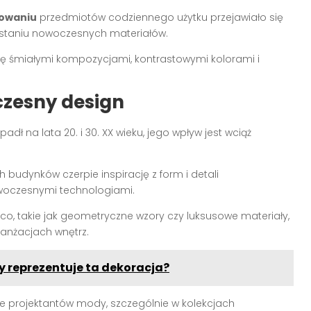
towaniu
przedmiotów codziennego użytku przejawiało się
ystaniu nowoczesnych materiałów.
 się śmiałymi kompozycjami, kontrastowymi kolorami i
czesny design
padł na lata 20. i 30. XX wieku, jego wpływ jest wciąż
budynków czerpie inspirację z form i detali
owoczesnymi technologiami.
co, takie jak geometryczne wzory czy luksusowe materiały,
anżacjach wnętrz.
ny reprezentuje ta dekoracja?
uje projektantów mody, szczególnie w kolekcjach