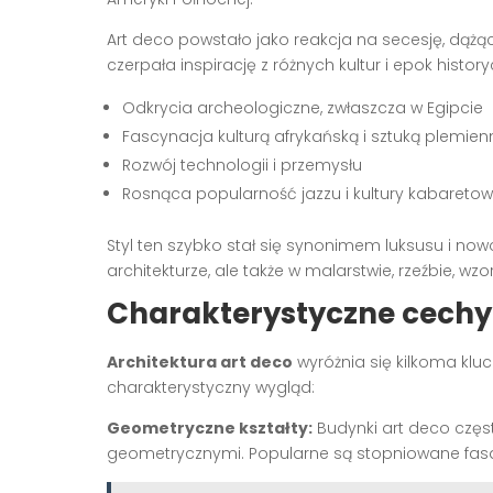
Art deco powstało jako reakcja na secesję, dążą
czerpała inspirację z różnych kultur i epok histor
Odkrycia archeologiczne, zwłaszcza w Egipcie
Fascynacja kulturą afrykańską i sztuką plemien
Rozwój technologii i przemysłu
Rosnąca popularność jazzu i kultury kabaretow
Styl ten szybko stał się synonimem luksusu i now
architekturze, ale także w malarstwie, rzeźbie, w
Charakterystyczne cechy 
Architektura art deco
wyróżnia się kilkoma klu
charakterystyczny wygląd:
Geometryczne kształty:
Budynki art deco częst
geometrycznymi. Popularne są stopniowane fasa