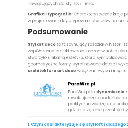
nawiązujących do stylistyki retro.
Grafika i typografia:
Charakterystyczne kroje p
w projektowaniu logotypów i materiałów reklam
Podsumowanie
Styl art deco
to fascynujący rozdział w historii sz
współczesne projektowanie. Łącząc w sobie ele
stworzyło unikalną estetykę, która symbolizował
geometryczne formy, wyrafinowane detale i wyko
architektura art deco
wciąż zachwyca i inspiruj
ParaWre.pl
ParaWre.pl to
dynamicznie r
rewolucjonizuje podejście d
praktyczną wiedzę ekspercką 
gdzie sprzątanie przestaje b
Czym charakteryzuje się styl loft i dlaczego