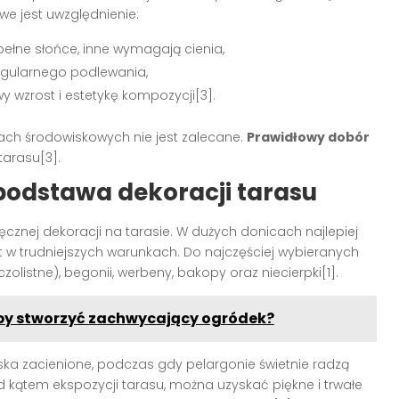
owe jest uwzględnienie:
ełne słońce, inne wymagają cienia,
egularnego podlewania,
wzrost i estetykę kompozycji[3].
ach środowiskowych nie jest zalecane.
Prawidłowy dobór
arasu[3].
podstawa dekoracji tarasu
cznej dekoracji na tarasie. W dużych donicach najlepiej
et w trudniejszych warunkach. Do najczęściej wybieranych
zolistne), begonii, werbeny, bakopy oraz niecierpki[1].
by stworzyć zachwycający ogródek?
ska zacienione, podczas gdy pelargonie świetnie radzą
d kątem ekspozycji tarasu, można uzyskać piękne i trwałe