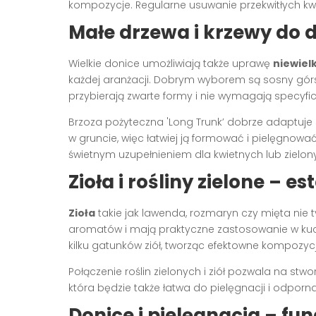
kompozycje. Regularne usuwanie przekwitłych kwi
Małe drzewa i krzewy do 
Wielkie donice umożliwiają także uprawę
niewiel
każdej aranżacji. Dobrym wyborem są sosny górsk
przybierają zwarte formy i nie wymagają specyficz
Brzoza pożyteczna 'Long Trunk’ dobrze adaptuje
w gruncie, więc łatwiej ją formować i pielęgnowa
świetnym uzupełnieniem dla kwietnych lub zielon
Zioła i rośliny zielone – e
Zioła
takie jak lawenda, rozmaryn czy mięta nie t
aromatów i mają praktyczne zastosowanie w kuch
kilku gatunków ziół, tworząc efektowne kompozyc
Połączenie roślin zielonych i ziół pozwala na stw
która będzie także łatwa do pielęgnacji i odpor
Donice i pielęgnacja – f