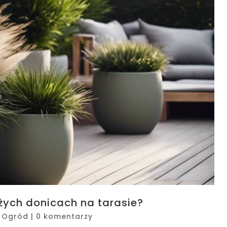
żych donicach na tarasie?
|
Ogród
|
0 komentarzy