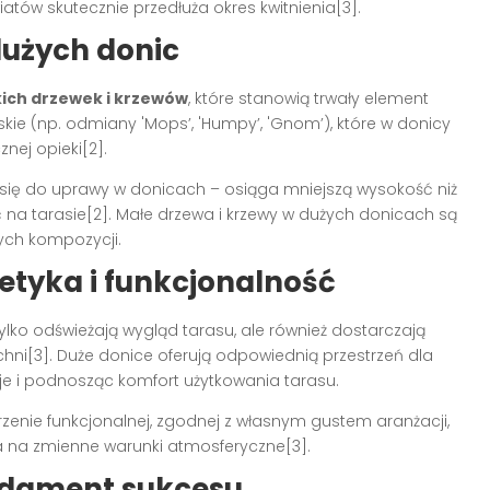
atów skutecznie przedłuża okres kwitnienia[3].
dużych donic
kich drzewek i krzewów
, które stanowią trwały element
ie (np. odmiany 'Mops’, 'Humpy’, 'Gnom’), które w donicy
nej opieki[2].
 się do uprawy w donicach – osiąga mniejszą wysokość niż
ć na tarasie[2]. Małe drzewa i krzewy w dużych donicach są
ych kompozycji.
stetyka i funkcjonalność
ylko odświeżają wygląd tarasu, ale również dostarczają
ni[3]. Duże donice oferują odpowiednią przestrzeń dla
je i podnosząc komfort użytkowania tarasu.
orzenie funkcjonalnej, zgodnej z własnym gustem aranżacji,
na na zmienne warunki atmosferyczne[3].
undament sukcesu