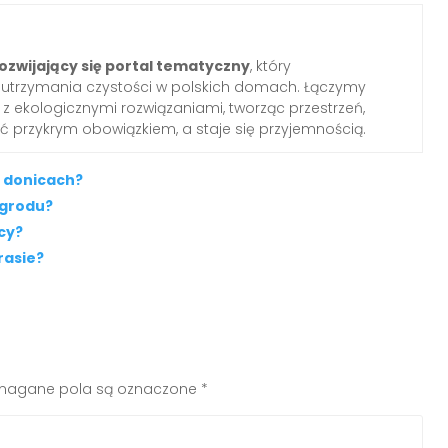
ozwijający się portal tematyczny
, który
o utrzymania czystości w polskich domach. Łączymy
z ekologicznymi rozwiązaniami, tworząc przestrzeń,
yć przykrym obowiązkiem, a staje się przyjemnością.
h donicach?
ogrodu?
icy?
rasie?
agane pola są oznaczone
*