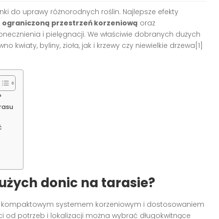
nki do uprawy różnorodnych roślin. Najlepsze efekty
e
ograniczoną przestrzeń korzeniową
oraz
znienia i pielęgnacji. We właściwie dobranych dużych
iaty, byliny, zioła, jak i krzewy czy niewielkie drzewa[1]
?
rasu
ć
użych donic na tarasie?
ę kompaktowym systemem korzeniowym i dostosowaniem
i od potrzeb i lokalizacji można wybrać długokwitnące