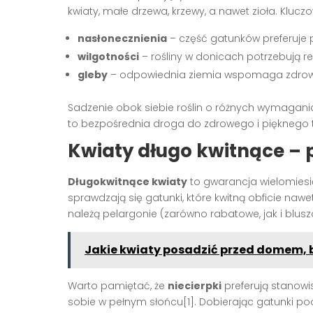
kwiaty, małe drzewa, krzewy, a nawet zioła. Klucz
nasłonecznienia
– część gatunków preferuje p
wilgotności
– rośliny w donicach potrzebują r
gleby
– odpowiednia ziemia wspomaga zdrowy 
Sadzenie obok siebie roślin o różnych wymagani
to bezpośrednia droga do zdrowego i pięknego t
Kwiaty długo kwitnące – 
Długokwitnące kwiaty
to gwarancja wielomiesię
sprawdzają się gatunki, które kwitną obficie naw
należą pelargonie (zarówno rabatowe, jak i bluszc
Jakie kwiaty posadzić przed domem, 
Warto pamiętać, że
niecierpki
preferują stanowi
sobie w pełnym słońcu[1]. Dobierając gatunki po