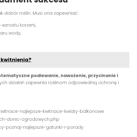
ak dobór roślin. Musi ona zapewniać:
wzrostu korzeni,
aru wody,
 kwitnienia?
stematyczne podlewanie, nawożenie, przycinanie i
ych działań zapewnia roślinom odpowiednią ochronę i
-kwitnace-najlepsze-kwitnace-kwiaty-balkonowe
zych-donic-ogrodowych.php
icy-poznaj-najlepsze-gatunki-i-porady