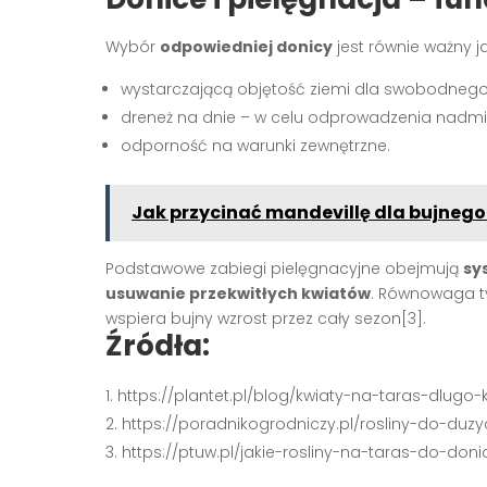
Wybór
odpowiedniej donicy
jest równie ważny j
wystarczającą objętość ziemi dla swobodnego 
dreneż na dnie – w celu odprowadzenia nadmi
odporność na warunki zewnętrzne.
Jak przycinać mandevillę dla bujnego
Podstawowe zabiegi pielęgnacyjne obejmują
sy
usuwanie przekwitłych kwiatów
. Równowaga t
wspiera bujny wzrost przez cały sezon[3].
Źródła:
https://plantet.pl/blog/kwiaty-na-taras-dlugo
https://poradnikogrodniczy.pl/rosliny-do-du
https://ptuw.pl/jakie-rosliny-na-taras-do-don