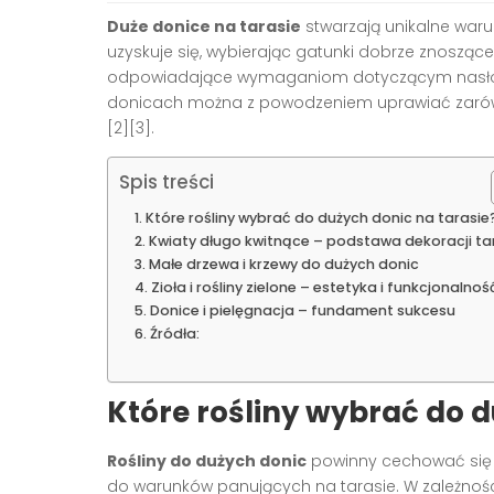
Duże donice na tarasie
stwarzają unikalne waru
uzyskuje się, wybierając gatunki dobrze znosząc
odpowiadające wymaganiom dotyczącym nasłonec
donicach można z powodzeniem uprawiać zarówno kw
[2][3].
Spis treści
Które rośliny wybrać do dużych donic na tarasie
Kwiaty długo kwitnące – podstawa dekoracji ta
Małe drzewa i krzewy do dużych donic
Zioła i rośliny zielone – estetyka i funkcjonalnoś
Donice i pielęgnacja – fundament sukcesu
Źródła:
Które rośliny wybrać do d
Rośliny do dużych donic
powinny cechować si
do warunków panujących na tarasie. W zależnośc