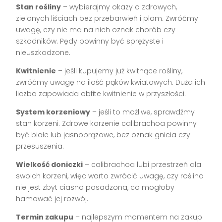
Stan rośliny
– wybierajmy okazy o zdrowych,
zielonych liściach bez przebarwień i plam. Zwróćmy
uwagę, czy nie ma na nich oznak chorób czy
szkodników. Pędy powinny być sprężyste i
nieuszkodzone.
Kwitnienie
– jeśli kupujemy już kwitnące rośliny,
zwróćmy uwagę na ilość pąków kwiatowych. Duża ich
liczba zapowiada obfite kwitnienie w przyszłości.
System korzeniowy
– jeśli to możliwe, sprawdźmy
stan korzeni. Zdrowe korzenie calibrachoa powinny
być białe lub jasnobrązowe, bez oznak gnicia czy
przesuszenia.
Wielkość doniczki
– calibrachoa lubi przestrzeń dla
swoich korzeni, więc warto zwrócić uwagę, czy roślina
nie jest zbyt ciasno posadzona, co mogłoby
hamować jej rozwój.
Termin zakupu
– najlepszym momentem na zakup