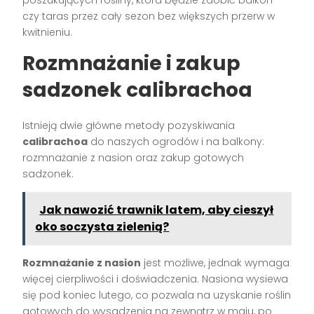
poszukujących rośliny, która będzie zdobić balkon
czy taras przez cały sezon bez większych przerw w
kwitnieniu.
Rozmnażanie i zakup
sadzonek calibrachoa
Istnieją dwie główne metody pozyskiwania
calibrachoa
do naszych ogrodów i na balkony:
rozmnażanie z nasion oraz zakup gotowych
sadzonek.
Jak nawozić trawnik latem, aby cieszył
oko soczysta zielenią?
Rozmnażanie z nasion
jest możliwe, jednak wymaga
więcej cierpliwości i doświadczenia. Nasiona wysiewa
się pod koniec lutego, co pozwala na uzyskanie roślin
gotowych do wysadzenia na zewnątrz w maju, po