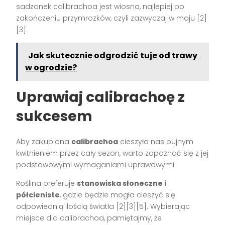
sadzonek calibrachoa jest wiosna, najlepiej po
zakończeniu przymrozków, czyli zazwyczaj w maju [2]
[3].
Jak skutecznie odgrodzić tuje od trawy
w ogrodzie?
Uprawiaj calibrachoę z
sukcesem
Aby zakupiona
calibrachoa
cieszyła nas bujnym
kwitnieniem przez cały sezon, warto zapoznać się z jej
podstawowymi wymaganiami uprawowymi.
Roślina preferuje
stanowiska słoneczne i
półcieniste
, gdzie będzie mogła cieszyć się
odpowiednią ilością światła [2][3][5]. Wybierając
miejsce dla calibrachoa, pamiętajmy, że