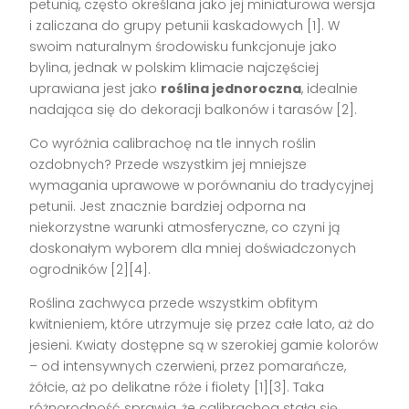
petunią, często określana jako jej miniaturowa wersja
i zaliczana do grupy petunii kaskadowych [1]. W
swoim naturalnym środowisku funkcjonuje jako
bylina, jednak w polskim klimacie najczęściej
uprawiana jest jako
roślina jednoroczna
, idealnie
nadająca się do dekoracji balkonów i tarasów [2].
Co wyróżnia calibrachoę na tle innych roślin
ozdobnych? Przede wszystkim jej mniejsze
wymagania uprawowe w porównaniu do tradycyjnej
petunii. Jest znacznie bardziej odporna na
niekorzystne warunki atmosferyczne, co czyni ją
doskonałym wyborem dla mniej doświadczonych
ogrodników [2][4].
Roślina zachwyca przede wszystkim obfitym
kwitnieniem, które utrzymuje się przez całe lato, aż do
jesieni. Kwiaty dostępne są w szerokiej gamie kolorów
– od intensywnych czerwieni, przez pomarańcze,
żółcie, aż po delikatne róże i fiolety [1][3]. Taka
różnorodność sprawia, że calibrachoa stała się