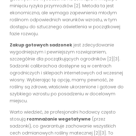
minięciu ryzyka przymrozków [2]. Metoda ta jest
ekonomiczna, ale wymaga zapewnienia młodym
roślinom odpowiednich warunków wzrostu, w tym
dostępu do sztucznego oświetlenia w początkowej
fazie rozwoju.
Zakup gotowych sadzonek
jest zdecydowanie
wygodniejszym i pewniejszym rozwiązaniem,
szczególnie dla początkujących ogrodników [2][3].
Sadzonki calibrachoa dostępne są w centrach
ogrodniczych i sklepach internetowych od wczesnej
wiosny. Wybierając tę opcję, mamy pewność, że
rośliny są zdrowe, właściwie ukorzenione i gotowe do
szybkiego wzrostu po posadzeniu w docelowym
miejscu.
Warto wiedzieć, że profesjonalni hodowcy często
stosują
rozmnażanie wegetatywne
(przez
sadzonki), co gwarantuje zachowanie wszystkich
cech odmianowych rośliny matecznej [2][3]. To