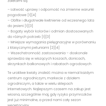
zaletami są:
– Łatwość uprawy i odporność na zmienne warunki
pogodowe [1][4]
– Obfite i długotrwałe kwitnienie od wczesnego lata
do jesieni [1][3]
– Bogaty wybór kolorów i odmian dostosowanych
do różnych potrzeb [1][3]
– Mniejsze wymagania pielęgnacyjne w porównaniu
z klasycznymi petuniami [2][4]
– Wszechstronność zastosowania – doskonale
sprawdza się w wiszących koszach, donicach,
skrzynkach balkonowych i rabatach ogrodowych
Te urokliwe kwiaty znaleźć można w niemal każdym
centrum ogrodniczym, markecie z działem
ogrodniczym, a także w wielu sklepach
internetowych. Najlepszym czasem na zakup jest
wiosna, szczególnie maj, gdy ryzyko przymrozków
jest już minimalne, a przed nami cały sezon
wegetacyjny.