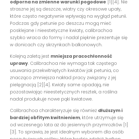
odporna na zmienne warunki pogodowe
[1][4]. Nie
straszne jej są deszcze, wiatry czy okresowe upały,
które często negatywnie wpływają na wygląd petunii.
Podczas gdy petunie po deszczu mogą mieć
posklejane i nieestetyczne kwiaty, calibrachoa
szybko wraca do formy i nadal pięknie prezentuje się
w donicach czy skrzynkach balkonowych.
Kolejną zaletą jest
mniejsza pracochłonność
uprawy
. Calibrachoa nie wymaga tak częstego
usuwania przekwitniętych kwiatów jak petunia, co
znacząco zmniejsza nakład pracy związany z jej
pielęgnacją [2][4]. Kwiaty same opadają, nie
pozostawiając nieestetycznych resztek, a roślina
nadal produkuje nowe pąki kwiatowe.
Calibrachoa charakteryzuje się również
dłuższym i
bardziej obfitym kwitnieniem
, które utrzymuje się
od wczesnego lata aż do jesiennych przymrozków [1]
[3]. To sprawia, że jest idealnym wyborem dla osób