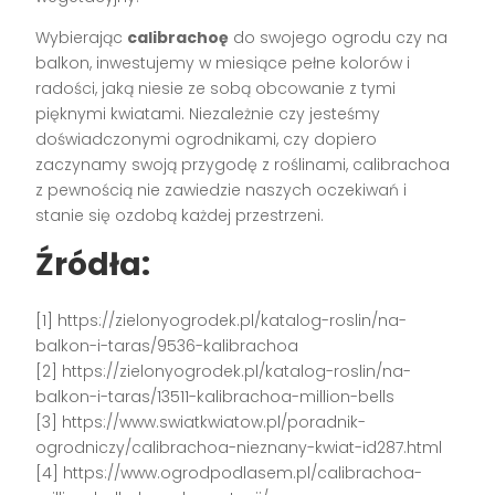
Wybierając
calibrachoę
do swojego ogrodu czy na
balkon, inwestujemy w miesiące pełne kolorów i
radości, jaką niesie ze sobą obcowanie z tymi
pięknymi kwiatami. Niezależnie czy jesteśmy
doświadczonymi ogrodnikami, czy dopiero
zaczynamy swoją przygodę z roślinami, calibrachoa
z pewnością nie zawiedzie naszych oczekiwań i
stanie się ozdobą każdej przestrzeni.
Źródła:
[1] https://zielonyogrodek.pl/katalog-roslin/na-
balkon-i-taras/9536-kalibrachoa
[2] https://zielonyogrodek.pl/katalog-roslin/na-
balkon-i-taras/13511-kalibrachoa-million-bells
[3] https://www.swiatkwiatow.pl/poradnik-
ogrodniczy/calibrachoa-nieznany-kwiat-id287.html
[4] https://www.ogrodpodlasem.pl/calibrachoa-