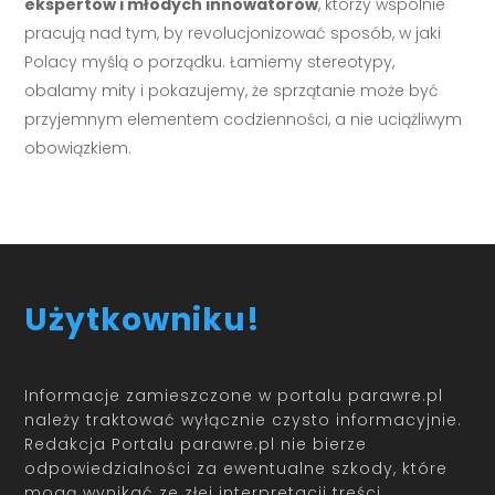
ekspertów i młodych innowatorów
, którzy wspólnie
pracują nad tym, by revolucjonizować sposób, w jaki
Polacy myślą o porządku. Łamiemy stereotypy,
obalamy mity i pokazujemy, że sprzątanie może być
przyjemnym elementem codzienności, a nie uciążliwym
obowiązkiem.
Użytkowniku!
Informacje zamieszczone w portalu parawre.pl
należy traktować wyłącznie czysto informacyjnie.
Redakcja Portalu parawre.pl nie bierze
odpowiedzialności za ewentualne szkody, które
mogą wynikać ze złej interpretacji treści.