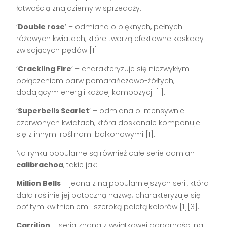
łatwością znajdziemy w sprzedaży:
’
Double rose
’ – odmiana o pięknych, pełnych
różowych kwiatach, które tworzą efektowne kaskady
zwisających pędów [1].
’
Crackling Fire
’ – charakteryzuje się niezwykłym
połączeniem barw pomarańczowo-żółtych,
dodającym energii każdej kompozycji [1].
’
Superbells Scarlet
’ – odmiana o intensywnie
czerwonych kwiatach, która doskonale komponuje
się z innymi roślinami balkonowymi [1].
Na rynku popularne są również całe serie odmian
calibrachoa
, takie jak:
Million Bells
– jedna z najpopularniejszych serii, która
dała roślinie jej potoczną nazwę; charakteryzuje się
obfitym kwitnieniem i szeroką paletą kolorów [1][3].
Carrilion
– seria znana z wyjątkowej odporności na