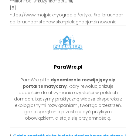
million-bells-kuzynka-petunii/
[5]
https://www.mojpieknyogrod.pl/artykul/kalibrachoa-
calibrachoa-stanowisko-pielegnacja-zimowanie
ParaWre.pl
ParaWre.pl to
dynamicznie rozwijający się
portal tematyczny
, który rewolucjonizuje
podejście do utrzymania czystości w polskich
domach. Łączymy praktyczną wiedzę ekspercką z
ekologicznymi rozwiązaniami, tworząc przestrzeń,
gdzie sprzątanie przestaje być przykrym
obowiązkiem, a staje się przyjemnością.
Gdzie znaleźć duże kwiaty doniczkowe do domu i