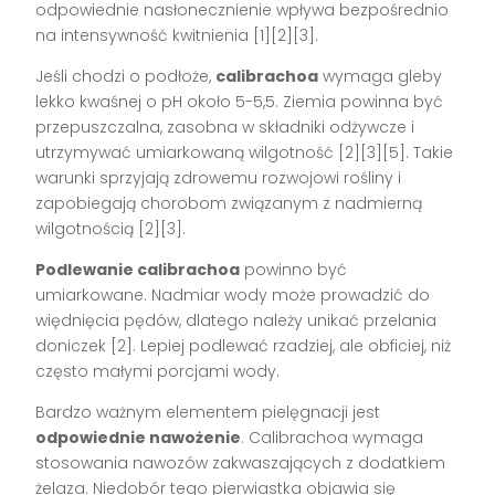
odpowiednie nasłonecznienie wpływa bezpośrednio
na intensywność kwitnienia [1][2][3].
Jeśli chodzi o podłoże,
calibrachoa
wymaga gleby
lekko kwaśnej o pH około 5-5,5. Ziemia powinna być
przepuszczalna, zasobna w składniki odżywcze i
utrzymywać umiarkowaną wilgotność [2][3][5]. Takie
warunki sprzyjają zdrowemu rozwojowi rośliny i
zapobiegają chorobom związanym z nadmierną
wilgotnością [2][3].
Podlewanie calibrachoa
powinno być
umiarkowane. Nadmiar wody może prowadzić do
więdnięcia pędów, dlatego należy unikać przelania
doniczek [2]. Lepiej podlewać rzadziej, ale obficiej, niż
często małymi porcjami wody.
Bardzo ważnym elementem pielęgnacji jest
odpowiednie nawożenie
. Calibrachoa wymaga
stosowania nawozów zakwaszających z dodatkiem
żelaza. Niedobór tego pierwiastka objawia się