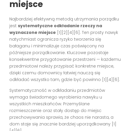
miejsce
Najbardziej efektywną metodą utrzymania porządku
jest
systematyczne odkładanie rzeczy na
wyznaczone miejsce
[1][2][4][6]
. Ten prosty nawyk
natychmiast ogranicza ryzyko tworzenia się
bałaganu i minimalizuje czas poświęcony na
późniejsze porządkowanie. Kluczowe pozostaje
konsekwentne przygotowanie przestrzeni — każdemu
przedmiotowi należy przypisać konkretne miejsce,
dzięki czemu domownicy łatwiej nauczą się
odkładać wszystko tam, gdzie być powinno
[1][4][6]
.
Systematyczność w odkładaniu przedmiotów
wymaga świadomego wyrobienia nawyku u
wszystkich mieszkańców. Przemyślane
rozmieszczenie oraz stały dostęp do miejsc
przechowywania sprawia, że chaos nie narasta, a
dom staje się znacznie bardziej uporządkowany
[1]
[4][6]
.