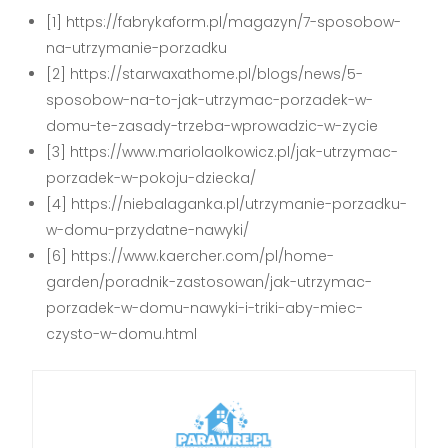
[1] https://fabrykaform.pl/magazyn/7-sposobow-
na-utrzymanie-porzadku
[2] https://starwaxathome.pl/blogs/news/5-
sposobow-na-to-jak-utrzymac-porzadek-w-
domu-te-zasady-trzeba-wprowadzic-w-zycie
[3] https://www.mariolaolkowicz.pl/jak-utrzymac-
porzadek-w-pokoju-dziecka/
[4] https://niebalaganka.pl/utrzymanie-porzadku-
w-domu-przydatne-nawyki/
[6] https://www.kaercher.com/pl/home-
garden/poradnik-zastosowan/jak-utrzymac-
porzadek-w-domu-nawyki-i-triki-aby-miec-
czysto-w-domu.html