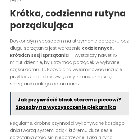
Krótka, codzienna rutyna
porządkująca
Doskonałym sposobem na utrzymanie porządku bez
długu sprzątania jest wdrożenie
codziennych,
krótkich sesji sprzątania
— wystarczy nawet 15
minut dziennie, by utrzymać porządek w wybranej
części domu
[1]
. Pozwala to wyeliminować uczucie
przytłoczenia i stres związany z koniecznością
sprzątania całego domu naraz.
Jak przywrócić blask staremu piecowi?
Sposoby na wyczyszczenie piekarnika
Regularne, drobne czynności wykonywane każdego
dnia tworzą system, dzięki któremu duże sesje
sprzątania stają się niepotrzebne. Taka rutyna