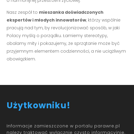
o harmonijnej przestrzeni życiowej.
Nasz zespół to
mieszanka doświadczonych
ekspertów i młodych innowatorów
, którzy wspólnie
pracują nad tym, by revolucjonizować sposób, w jaki
Polacy myślą o porządku. Łamiemy stereotypy,
obalamy mity i pokazujemy, że sprzątanie może być
przyjemnym elementem codzienności, a nie uciążliwym
obowiązkiem.
Użytkowniku!
Informacje zamieszczone w portalu parawre.pl
należy traktować wyłącznie czysto informacyjnie.