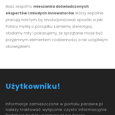
Nasz zespół to
mieszanka doświadczonych
ekspertów i młodych innowatorów
, którzy wspólnie
pracują nad tym, by revolucjonizować sposób, w jaki
Polacy myślą o porządku. Łamiemy stereotypy,
obalamy mity i pokazujemy, że sprzątanie może być
przyjemnym elementem codzienności, a nie uciążliwym
obowiązkiem.
Użytkowniku!
Informacje zamieszczone w portalu parawre.pl
należy traktować wyłącznie czysto informacyjnie.