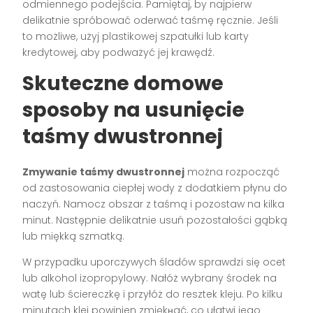
odmiennego podejścia. Pamiętaj, by najpierw
delikatnie spróbować oderwać taśmę ręcznie. Jeśli
to możliwe, użyj plastikowej szpatułki lub karty
kredytowej, aby podważyć jej krawędź.
Skuteczne domowe
sposoby na usunięcie
taśmy dwustronnej
Zmywanie taśmy dwustronnej
można rozpocząć
od zastosowania ciepłej wody z dodatkiem płynu do
naczyń. Namocz obszar z taśmą i pozostaw na kilka
minut. Następnie delikatnie usuń pozostałości gąbką
lub miękką szmatką.
W przypadku uporczywych śladów sprawdzi się ocet
lub alkohol izopropylowy. Nałóż wybrany środek na
watę lub ściereczkę i przyłóż do resztek kleju. Po kilku
minutach klej powinien zmiękнąć, co ułatwi jego