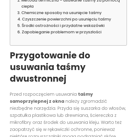
Metoda termiczna – usuwanie taśmy za pomocą
ciepła
Chemiczne sposoby na usunięcie taśmy
Czyszczenie powierzchni po usunięciu taśmy
Środki ostrożności i przydatne wskazówki
Zapobieganie problemom w przyszłości
Przygotowanie do
usuwania taśmy
dwustronnej
Przed rozpoczęciem usuwania
taśmy
samoprzylepnej z okna
należy zgromadzić
niezbędne narzędzia. Przyda się suszarka do włosów,
szpatułka plastikowa lub drewniana, ściereczka z
mikrofibry oraz środek do usuwania kleju. Warto też
zaopatrzyć się w rękawiczki ochronne, ponieważ
niektóre rozpuszczalniki mogą podrażniać skórę.