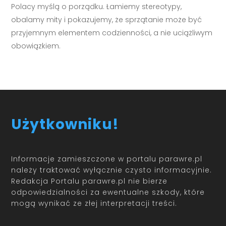
Polacy myślą o porządku. Łamiemy stereotypy,
obalamy mity i pokazujemy, że sprzątanie może być
przyjemnym elementem codzienności, a nie uciążliwym
obowiązkiem.
Użytkowniku!
Informacje zamieszczone w portalu parawre.pl
należy traktować wyłącznie czysto informacyjnie.
Redakcja Portalu parawre.pl nie bierze
odpowiedzialności za ewentualne szkody, które
mogą wynikać ze złej interpretacji treści.