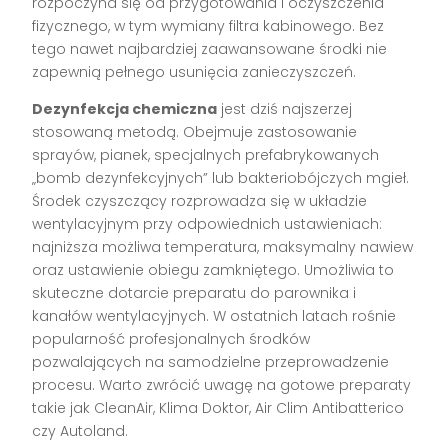
rozpoczyna się od przygotowania i oczyszczenia
fizycznego, w tym wymiany filtra kabinowego. Bez
tego nawet najbardziej zaawansowane środki nie
zapewnią pełnego usunięcia zanieczyszczeń.
Dezynfekcja chemiczna
jest dziś najszerzej
stosowaną metodą. Obejmuje zastosowanie
sprayów, pianek, specjalnych prefabrykowanych
„bomb dezynfekcyjnych” lub bakteriobójczych mgieł.
Środek czyszczący rozprowadza się w układzie
wentylacyjnym przy odpowiednich ustawieniach:
najniższa możliwa temperatura, maksymalny nawiew
oraz ustawienie obiegu zamkniętego. Umożliwia to
skuteczne dotarcie preparatu do parownika i
kanałów wentylacyjnych. W ostatnich latach rośnie
popularność profesjonalnych środków
pozwalających na samodzielne przeprowadzenie
procesu. Warto zwrócić uwagę na gotowe preparaty
takie jak CleanAir, Klima Doktor, Air Clim Antibatterico
czy Autoland.