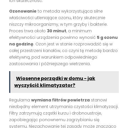
ich skuteczność.
Ozonowanie
to metoda wykorzystująca silne
właściwości utleniające ozonu, który skutecznie
niszczy mikroorganizmy, w tym grzyby i bakterie.
Proces trwa około
30 minut
, a minimum
efektywności urządzenia powinno wynosić
5 g ozonu
na godzinę
. Ozon jest w stanie rozprowadzić się w
całej przestrzeni kanałów, co czyni tę metodę bardzo
efektywną, pod warunkiem odpowiedniego
zastosowania i późniejszego wietrzenia.
Wiosenne porządki w domu - jak
wyczyścić klimatyzator?
Regularna
wymiana filtrów powietrza
stanowi
niezbędny element utrzymania czystości klimatyzacji.
Filtry zatrzymują cząstki kurzu i drobnoustroje,
zapobiegając ponownemu zagrzybianiu się
systemu. Niezachowanie tej zasady może znacząco