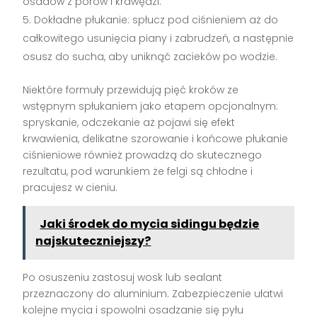
osadów z porów i krawędzi.
Dokładne płukanie: spłucz pod ciśnieniem aż do
całkowitego usunięcia piany i zabrudzeń, a następnie
osusz do sucha, aby uniknąć zacieków po wodzie.
Niektóre formuły przewidują pięć kroków ze
wstępnym spłukaniem jako etapem opcjonalnym:
spryskanie, odczekanie aż pojawi się efekt
krwawienia, delikatne szorowanie i końcowe płukanie
ciśnieniowe również prowadzą do skutecznego
rezultatu, pod warunkiem że felgi są chłodne i
pracujesz w cieniu.
Jaki środek do mycia sidingu będzie
najskuteczniejszy?
Po osuszeniu zastosuj wosk lub sealant
przeznaczony do aluminium. Zabezpieczenie ułatwi
kolejne mycia i spowolni osadzanie się pyłu