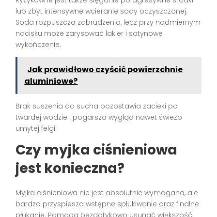
Ryzykowne jest także sięganie po agresywne środki
lub zbyt intensywne wcieranie sody oczyszczonej.
Soda rozpuszcza zabrudzenia, lecz przy nadmiernym
nacisku może zarysować lakier i satynowe
wykończenie.
Jak prawidłowo czyścić powierzchnie
aluminiowe?
Brak suszenia do sucha pozostawia zacieki po
twardej wodzie i pogarsza wygląd nawet świeżo
umytej felgi.
Czy myjka ciśnieniowa
jest konieczna?
Myjka ciśnieniowa nie jest absolutnie wymagana, ale
bardzo przyspiesza wstępne spłukiwanie oraz finalne
płukanie. Pomaga bezdotykowo usunąć większość