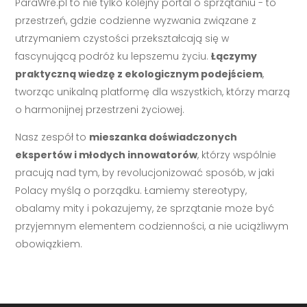
ParaWre.pl to nie tylko kolejny portal o sprzątaniu - to
przestrzeń, gdzie codzienne wyzwania związane z
utrzymaniem czystości przekształcają się w
fascynującą podróż ku lepszemu życiu.
Łączymy
praktyczną wiedzę z ekologicznym podejściem
,
tworząc unikalną platformę dla wszystkich, którzy marzą
o harmonijnej przestrzeni życiowej.
Nasz zespół to
mieszanka doświadczonych
ekspertów i młodych innowatorów
, którzy wspólnie
pracują nad tym, by revolucjonizować sposób, w jaki
Polacy myślą o porządku. Łamiemy stereotypy,
obalamy mity i pokazujemy, że sprzątanie może być
przyjemnym elementem codzienności, a nie uciążliwym
obowiązkiem.