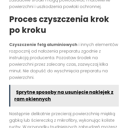
zasadowe środki mogą powodować matowienie
powierzchni i uszkodzenia powłoki ochronnej.
Proces czyszczenia krok
po kroku
Czyszczenie felg aluminiowych
i innych elementów
rozpocznij od nałożenia preparatu zgodnie z
instrukcją producenta. Pozostaw środek na
powierzchni przez zalecany czas, zazwyczaj kilka
minut. Nie dopuść do wyschnięcia preparatu na
powierzchni.
Sprytne sposoby na usunięcie naklejek z
ram okiennych
Następnie delikatnie przecieraj powierzchnię miękką
gąbką lub ściereczką z mikrofibry, wykonując koliste
ruchy. W przypadku trudniejszych zabrudzeń możesz