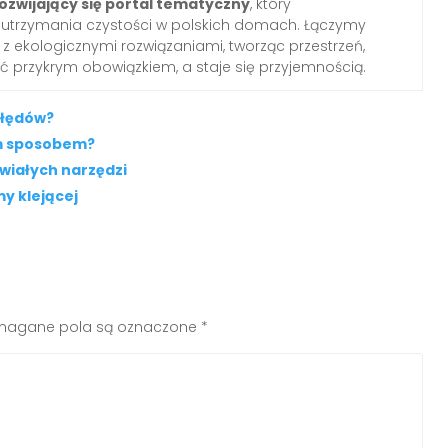
ozwijający się portal tematyczny
, który
o utrzymania czystości w polskich domach. Łączymy
z ekologicznymi rozwiązaniami, tworząc przestrzeń,
yć przykrym obowiązkiem, a staje się przyjemnością.
błędów?
m sposobem?
wiałych narzędzi
y klejącej
agane pola są oznaczone
*