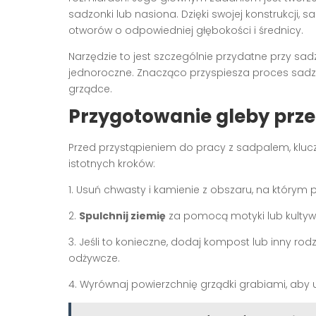
sadzonki lub nasiona. Dzięki swojej konstrukcji,
otworów o odpowiedniej głębokości i średnicy.
Narzędzie to jest szczególnie przydatne przy sadze
jednoroczne. Znacząco przyspiesza proces sadze
grządce.
Przygotowanie gleby prz
Przed przystąpieniem do pracy z sadpalem, kluc
istotnych kroków:
1. Usuń chwasty i kamienie z obszaru, na którym p
2.
Spulchnij ziemię
za pomocą motyki lub kultywa
3. Jeśli to konieczne, dodaj kompost lub inny r
odżywcze.
4. Wyrównaj powierzchnię grządki grabiami, aby u