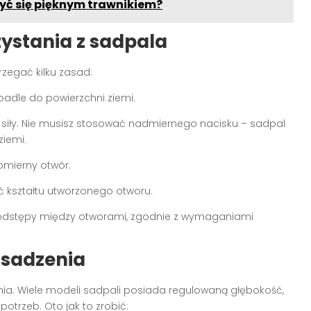
yć się pięknym trawnikiem?
ystania z sadpala
rzegać kilku zasad:
padle do powierzchni ziemi.
j siły. Nie musisz stosować nadmiernego nacisku – sadpal
ziemi.
omierny otwór.
yć kształtu utworzonego otworu.
odstępy między otworami, zgodnie z wymaganiami
 sadzenia
nia. Wiele modeli sadpali posiada regulowaną głębokość,
otrzeb. Oto jak to zrobić: