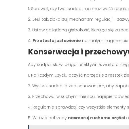
1. Sprawdź, czy twój sadpal ma możliwość regulac
2. Jeśli tak, zlokalizuj mechanizm regulacji – zazwy
3. Ustaw pożądaną głębokość, kierując się zalec
4.
Przetestuj ustawienie
na małym fragmencie gr
Konserwacja i przechowy
Aby sadpal służył długo i efektywnie, warto o n
1. Po każdym użyciu oczyść narzędzie z resztek ziem
2. Wysusz sadpal przed schowaniem, aby zapobi
3. Przechowuj w suchym miejscu, najlepiej powie
4. Regularnie sprawdzaj, czy wszystkie elementy 
5. W razie potrzeby
nasmaruj ruchome części
o