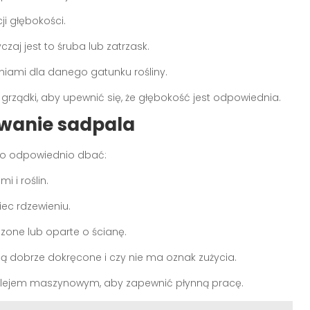
ji głębokości.
czaj jest to śruba lub zatrzask.
eniami dla danego gatunku rośliny.
ządki, aby upewnić się, że głębokość jest odpowiednia.
wanie sadpala
iego odpowiednio dbać:
i i roślin.
ec rdzewieniu.
szone lub oparte o ścianę.
są dobrze dokręcone i czy nie ma oznak zużycia.
lejem maszynowym, aby zapewnić płynną pracę.