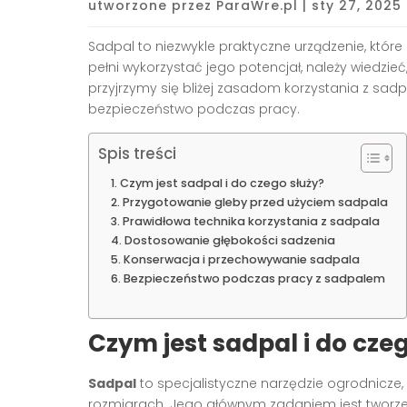
utworzone przez
ParaWre.pl
|
sty 27, 2025
Sadpal to niezwykle praktyczne urządzenie, któr
pełni wykorzystać jego potencjał, należy wiedzie
przyjrzymy się bliżej zasadom korzystania z sad
bezpieczeństwo podczas pracy.
Spis treści
Czym jest sadpal i do czego służy?
Przygotowanie gleby przed użyciem sadpala
Prawidłowa technika korzystania z sadpala
Dostosowanie głębokości sadzenia
Konserwacja i przechowywanie sadpala
Bezpieczeństwo podczas pracy z sadpalem
Czym jest sadpal i do czeg
Sadpal
to specjalistyczne narzędzie ogrodnicze, 
rozmiarach. Jego głównym zadaniem jest tworze