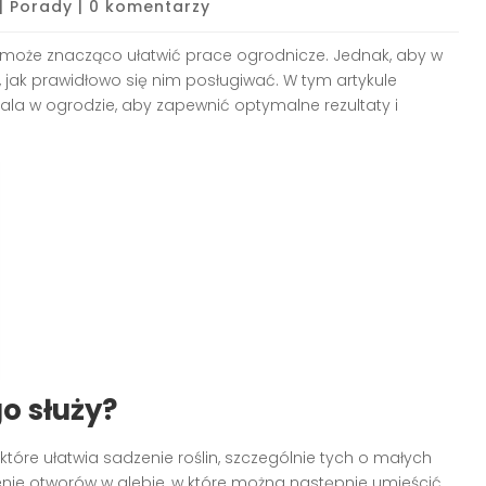
|
Porady
|
0 komentarzy
e może znacząco ułatwić prace ogrodnicze. Jednak, aby w
ć, jak prawidłowo się nim posługiwać. W tym artykule
pala w ogrodzie, aby zapewnić optymalne rezultaty i
o służy?
które ułatwia sadzenie roślin, szczególnie tych o małych
nie otworów w glebie, w które można następnie umieścić