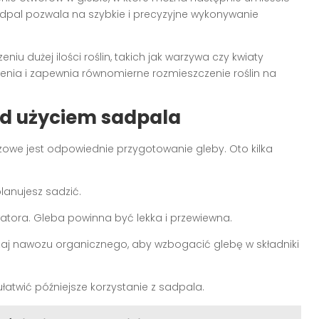
 sadpal pozwala na szybkie i precyzyjne wykonywanie
niu dużej ilości roślin, takich jak warzywa czy kwiaty
nia i zapewnia równomierne rozmieszczenie roślin na
ed użyciem sadpala
zowe jest odpowiednie przygotowanie gleby. Oto kilka
lanujesz sadzić.
tora. Gleba powinna być lekka i przewiewna.
odzaj nawozu organicznego, aby wzbogacić glebę w składniki
łatwić późniejsze korzystanie z sadpala.