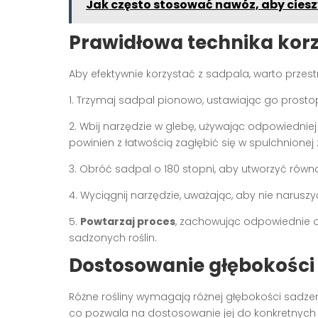
Jak często stosować nawóz, aby ciesz
Prawidłowa technika korz
Aby efektywnie korzystać z sadpala, warto przest
1. Trzymaj sadpal pionowo, ustawiając go prosto
2. Wbij narzędzie w glebę, używając odpowiednie
powinien z łatwością zagłębić się w spulchnionej 
3. Obróć sadpal o 180 stopni, aby utworzyć równ
4. Wyciągnij narzędzie, uważając, aby nie narusz
5.
Powtarzaj proces
, zachowując odpowiednie 
sadzonych roślin.
Dostosowanie głębokości
Różne rośliny wymagają różnej głębokości sadze
co pozwala na dostosowanie jej do konkretnych p