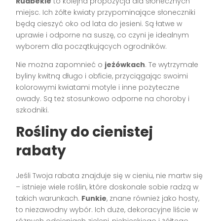
Rudbekie
to kolejna propozycja dla słonecznych
miejsc. Ich żółte kwiaty przypominające słoneczniki
będą cieszyć oko od lata do jesieni. Są łatwe w
uprawie i odporne na suszę, co czyni je idealnym
wyborem dla początkujących ogrodników.
Nie można zapomnieć o
jeżówkach
. Te wytrzymałe
byliny kwitną długo i obficie, przyciągając swoimi
kolorowymi kwiatami motyle i inne pożyteczne
owady. Są też stosunkowo odporne na choroby i
szkodniki.
Rośliny do cienistej
rabaty
Jeśli Twoja rabata znajduje się w cieniu, nie martw się
– istnieje wiele roślin, które doskonale sobie radzą w
takich warunkach.
Funkie
, znane również jako hosty,
to niezawodny wybór. Ich duże, dekoracyjne liście w