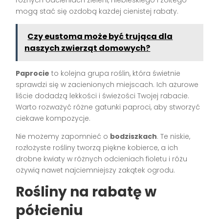
różnych odcieniach zieleni, niebieskiego i żółtego
mogą stać się ozdobą każdej cienistej rabaty.
Czy eustoma może być trująca dla
naszych zwierząt domowych?
Paprocie
to kolejna grupa roślin, która świetnie
sprawdzi się w zacienionych miejscach. Ich ażurowe
liście dodadzą lekkości i świeżości Twojej rabacie.
Warto rozważyć różne gatunki paproci, aby stworzyć
ciekawe kompozycje.
Nie możemy zapomnieć o
bodziszkach
. Te niskie,
rozłożyste rośliny tworzą piękne kobierce, a ich
drobne kwiaty w różnych odcieniach fioletu i różu
ożywią nawet najciemniejszy zakątek ogrodu.
Rośliny na rabatę w
półcieniu