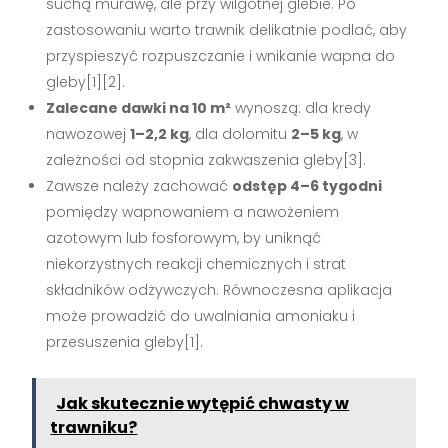
suchą murawę, ale przy wilgotnej glebie. Po
zastosowaniu warto trawnik delikatnie podlać, aby
przyspieszyć rozpuszczanie i wnikanie wapna do
gleby[1][2].
Zalecane dawki na 10 m²
wynoszą: dla kredy
nawozowej
1–2,2 kg
, dla dolomitu
2–5 kg
, w
zależności od stopnia zakwaszenia gleby[3].
Zawsze należy zachować
odstęp 4–6 tygodni
pomiędzy wapnowaniem a nawożeniem
azotowym lub fosforowym, by uniknąć
niekorzystnych reakcji chemicznych i strat
składników odżywczych. Równoczesna aplikacja
może prowadzić do uwalniania amoniaku i
przesuszenia gleby[1].
Jak skutecznie wytępić chwasty w
trawniku?