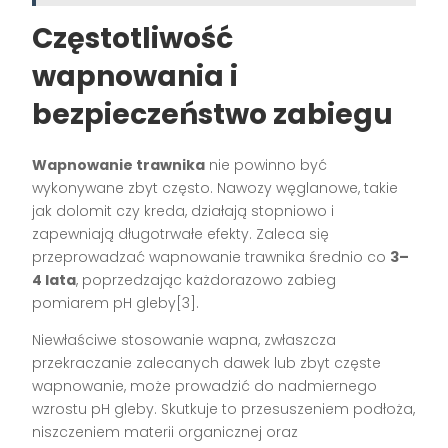
Częstotliwość
wapnowania i
bezpieczeństwo zabiegu
Wapnowanie trawnika
nie powinno być
wykonywane zbyt często. Nawozy węglanowe, takie
jak dolomit czy kreda, działają stopniowo i
zapewniają długotrwałe efekty. Zaleca się
przeprowadzać wapnowanie trawnika średnio co
3–
4 lata
, poprzedzając każdorazowo zabieg
pomiarem pH gleby[3].
Niewłaściwe stosowanie wapna, zwłaszcza
przekraczanie zalecanych dawek lub zbyt częste
wapnowanie, może prowadzić do nadmiernego
wzrostu pH gleby. Skutkuje to przesuszeniem podłoża,
niszczeniem materii organicznej oraz