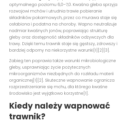
optymalnego poziomu 6,0–7,0. Kwaśna gleba sprzyja
rozwojowi mchów i utrudnia trawie pobieranie
składników pokarmowych, przez co murawa staje się
osłabiona i podatna na choroby. Wapno neutralizuje
nadmiar kwaśnych jonów, poprawiając strukturę
gleby oraz dostępność składników odżywczych dla
trawy. Dzięki temu trawnik staje się gęstszy, zdrowszy i
bardziej odporny na niekorzystne warunki[1][2][3].
Zabieg ten poprawia także warunki mikrobiologiczne
gleby, usprawniając życie pożytecznych
mikroorganizmów niezbędnych do rozkładu materii
organicznej[1][2]. Skuteczne wapnowanie ogranicza
rozprzestrzenianie się mchu, dla którego kwaśne
środowisko jest wyjątkowo korzystne[1].
Kiedy należy wapnować
trawnik?