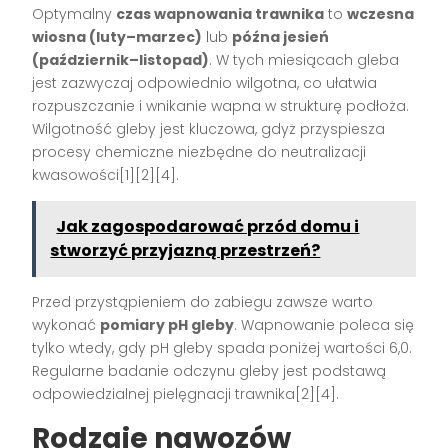
Optymalny
czas wapnowania trawnika
to
wczesna
wiosna (luty–marzec)
lub
późna jesień
(październik–listopad)
. W tych miesiącach gleba
jest zazwyczaj odpowiednio wilgotna, co ułatwia
rozpuszczanie i wnikanie wapna w strukturę podłoża.
Wilgotność gleby jest kluczowa, gdyż przyspiesza
procesy chemiczne niezbędne do neutralizacji
kwasowości[1][2][4].
Jak zagospodarować przód domu i
stworzyć przyjazną przestrzeń?
Przed przystąpieniem do zabiegu zawsze warto
wykonać
pomiary pH gleby
. Wapnowanie poleca się
tylko wtedy, gdy pH gleby spada poniżej wartości 6,0.
Regularne badanie odczynu gleby jest podstawą
odpowiedzialnej pielęgnacji trawnika[2][4].
Rodzaje nawozów