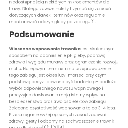
niedostępnością niektórych mikroelementów dla
trawy. Dlatego zawsze należy trzymać się zaleceń
dotyczących dawek i terminów oraz regularnie
monitorować odczyn gleby po zabiegu[1].
Podsumowanie
Wiosenne wapnowanie trawnika
jest skutecznym
sposobem na podniesienie pH gleby, poprawę
zdrowia i wyglądu murawy oraz ograniczenie rozwoju
mchu. Najlepszym terminem na przeprowadzenie
tego zabiegu jest okres luty–marzec, przy czym
podstawą decyzji powinno być badanie pH podłoża.
Wybór odpowiedniego nawozu wapniowego i
precyzyjne dawkowanie mają istotny wpływ na
bezpieczeństwo oraz trwałość efektów zabiegu.
Zalecana częstotliwość wapnowania to co 3–4 lata.
Przestrzeganie wyżej opisanych zasad zapewni
zdrowy, gęsty i odporny na zachwaszczenie trawnik
przez długi czas[1][2][3][4].