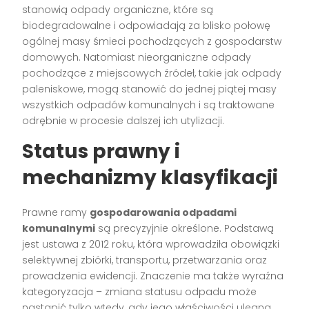
stanowią odpady organiczne, które są
biodegradowalne i odpowiadają za blisko połowę
ogólnej masy śmieci pochodzących z gospodarstw
domowych. Natomiast nieorganiczne odpady
pochodzące z miejscowych źródeł, takie jak odpady
paleniskowe, mogą stanowić do jednej piątej masy
wszystkich odpadów komunalnych i są traktowane
odrębnie w procesie dalszej ich utylizacji.
Status prawny i
mechanizmy klasyfikacji
Prawne ramy
gospodarowania odpadami
komunalnymi
są precyzyjnie określone. Podstawą
jest ustawa z 2012 roku, która wprowadziła obowiązki
selektywnej zbiórki, transportu, przetwarzania oraz
prowadzenia ewidencji. Znaczenie ma także wyraźna
kategoryzacja – zmiana statusu odpadu może
nastąpić tylko wtedy, gdy jego właściwości ulegną