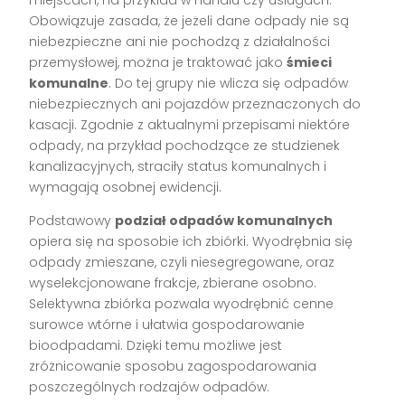
miejscach, na przykład w handlu czy usługach.
Obowiązuje zasada, że jeżeli dane odpady nie są
niebezpieczne ani nie pochodzą z działalności
przemysłowej, można je traktować jako
śmieci
komunalne
. Do tej grupy nie wlicza się odpadów
niebezpiecznych ani pojazdów przeznaczonych do
kasacji. Zgodnie z aktualnymi przepisami niektóre
odpady, na przykład pochodzące ze studzienek
kanalizacyjnych, straciły status komunalnych i
wymagają osobnej ewidencji.
Podstawowy
podział odpadów komunalnych
opiera się na sposobie ich zbiórki. Wyodrębnia się
odpady zmieszane, czyli niesegregowane, oraz
wyselekcjonowane frakcje, zbierane osobno.
Selektywna zbiórka pozwala wyodrębnić cenne
surowce wtórne i ułatwia gospodarowanie
bioodpadami. Dzięki temu możliwe jest
zróżnicowanie sposobu zagospodarowania
poszczególnych rodzajów odpadów.