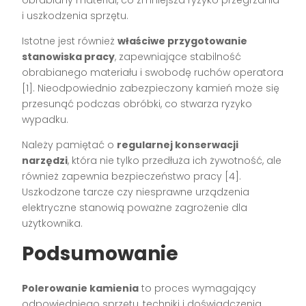
obrabiany materiał, co zmniejsza ryzyko przegrzania
i uszkodzenia sprzętu.
Istotne jest również
właściwe przygotowanie
stanowiska pracy
, zapewniające stabilność
obrabianego materiału i swobodę ruchów operatora
[1]. Nieodpowiednio zabezpieczony kamień może się
przesunąć podczas obróbki, co stwarza ryzyko
wypadku.
Należy pamiętać o
regularnej konserwacji
narzędzi
, która nie tylko przedłuża ich żywotność, ale
również zapewnia bezpieczeństwo pracy [4].
Uszkodzone tarcze czy niesprawne urządzenia
elektryczne stanowią poważne zagrożenie dla
użytkownika.
Podsumowanie
Polerowanie kamienia
to proces wymagający
odpowiedniego sprzętu, techniki i doświadczenia.