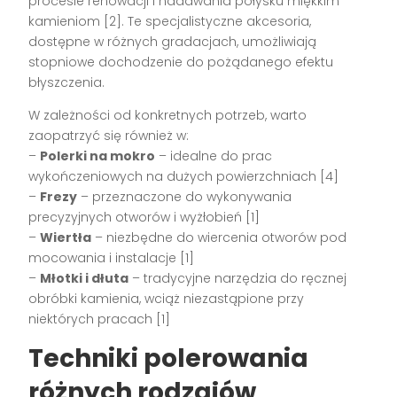
procesie renowacji i nadawania połysku miękkim
kamieniom [2]. Te specjalistyczne akcesoria,
dostępne w różnych gradacjach, umożliwiają
stopniowe dochodzenie do pożądanego efektu
błyszczenia.
W zależności od konkretnych potrzeb, warto
zaopatrzyć się również w:
–
Polerki na mokro
– idealne do prac
wykończeniowych na dużych powierzchniach [4]
–
Frezy
– przeznaczone do wykonywania
precyzyjnych otworów i wyżłobień [1]
–
Wiertła
– niezbędne do wiercenia otworów pod
mocowania i instalacje [1]
–
Młotki i dłuta
– tradycyjne narzędzia do ręcznej
obróbki kamienia, wciąż niezastąpione przy
niektórych pracach [1]
Techniki polerowania
różnych rodzajów