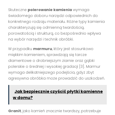
Skuteczne
polerowanie kamienia
wymaga
świadomego doboru narzędzi odpowiednich do
konkretnego rodzaju materiału. Różne typy kamienia
charakteryzują się odmienną twardością,
porowatością i strukturą, co bezpośrednio wpływa
na wybór narzędzi i technik obróbki.
W przypadku
marmuru
, który jest stosunkowo
miękkim kamieniem, sprawdzają się tarcze
diamentowe o drobniejszym ziarnie oraz gąbki
polerskie o średniej i wysokiej gradacji [3]. Marmur
wymaga delikatniejszego podejścia, gdyż zbyt
agresywna obróbka może prowadzić do uszkodzeń.
Jak bezpiecznie czyścić płytki kamienne
w domu?
Granit
, jako kamień znacznie twardszy, potrzebuje