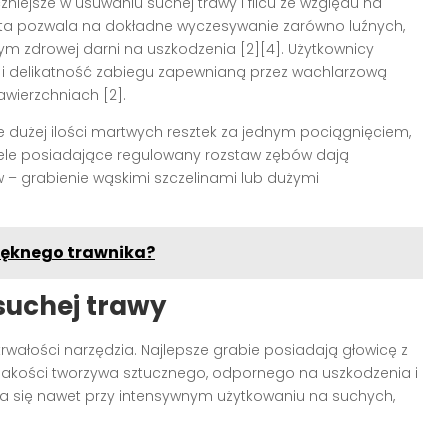
iejsze w usuwaniu suchej trawy i filcu ze względu na
a ta pozwala na dokładne wyczesywanie zarówno luźnych,
 tym zdrowej darni na uszkodzenia [2][4]. Użytkownicy
 i delikatność zabiegu zapewnianą przez wachlarzową
awierzchniach [2].
e dużej ilości martwych resztek za jednym pociągnięciem,
dele posiadające regulowany rozstaw zębów dają
 grabienie wąskimi szczelinami lub dużymi
pięknego trawnika?
suchej trawy
wałości narzędzia. Najlepsze grabie posiadają głowicę z
 jakości tworzywa sztucznego, odpornego na uszkodzenia i
ałca się nawet przy intensywnym użytkowaniu na suchych,