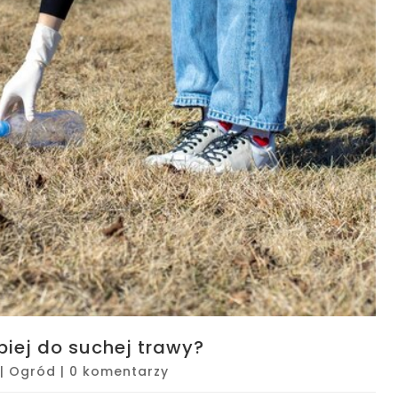
piej do suchej trawy?
|
Ogród
|
0 komentarzy