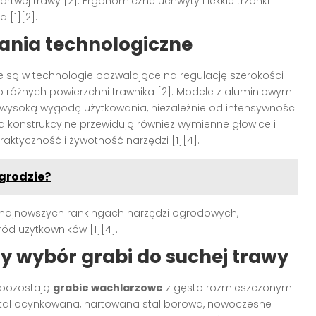
rtwej trawy [2]. Ergonomiczne uchwyty i lekkie trzonki
 [1][2].
nia technologiczne
są w technologie pozwalające na regulację szerokości
 różnych powierzchni trawnika [2]. Modele z aluminiowym
 wysoką wygodę użytkowania, niezależnie od intensywności
 konstrukcyjne przewidują również wymienne głowice i
ktyczność i żywotność narzędzi [1][4].
grodzie?
 najnowszych rankingach narzędzi ogrodowych,
ód użytkowników [1][4].
 wybór grabi do suchej trawy
 pozostają
grabie wachlarzowe
z gęsto rozmieszczonymi
stal ocynkowana, hartowana stal borowa, nowoczesne