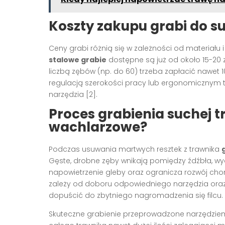
Koszty zakupu grabi do s
Ceny grabi różnią się w zależności od materiału
stalowe grabie
dostępne są już od około 15-20 
liczbą zębów (np. do 60) trzeba zapłacić nawet 1
regulacją szerokości pracy lub ergonomicznym tr
narzędzia [2].
Proces grabienia suchej t
wachlarzowe?
Podczas usuwania martwych resztek z trawnika
Gęste, drobne zęby wnikają pomiędzy źdźbła, wyc
napowietrzenie gleby oraz ogranicza rozwój chor
zależy od doboru odpowiedniego narzędzia oraz
dopuścić do zbytniego nagromadzenia się filcu.
Skuteczne grabienie przeprowadzone narzędziem 