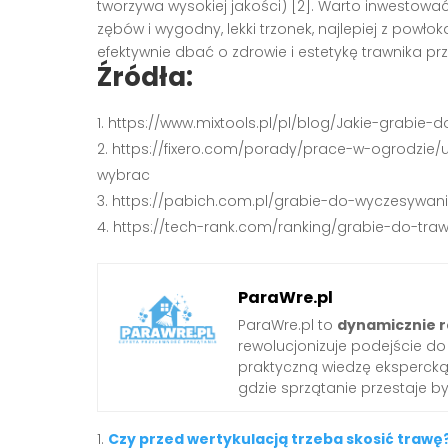
tworzywa wysokiej jakości) [2]. Warto inwestow
zębów i wygodny, lekki trzonek, najlepiej z powło
efektywnie dbać o zdrowie i estetykę trawnika p
Źródła:
https://www.mixtools.pl/pl/blog/Jakie-grabie
https://fixero.com/porady/prace-w-ogrodzie/
wybrac
https://pabich.com.pl/grabie-do-wyczesywani
https://tech-rank.com/ranking/grabie-do-trawy
ParaWre.pl
ParaWre.pl to
dynamicznie r
rewolucjonizuje podejście d
praktyczną wiedzę ekspercką 
gdzie sprzątanie przestaje b
Czy przed wertykulacją trzeba skosić trawę?