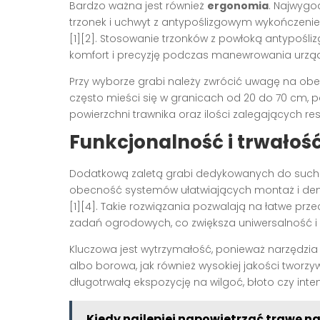
Bardzo ważna jest również
ergonomia
. Najwygo
trzonek i uchwyt z antypoślizgowym wykończeni
[1][2]. Stosowanie trzonków z powłoką antypoś
komfort i precyzję podczas manewrowania urząd
Przy wyborze grabi należy zwrócić uwagę na o
często mieści się w granicach od 20 do 70 cm,
powierzchni trawnika oraz ilości zalegających resz
Funkcjonalność i trwałoś
Dodatkową zaletą grabi dedykowanych do suchej
obecność systemów ułatwiających montaż i de
[1][4]. Takie rozwiązania pozwalają na łatwe p
zadań ogrodowych, co zwiększa uniwersalność i
Kluczowa jest wytrzymałość, ponieważ narzędzi
albo borowa, jak również wysokiej jakości tworzy
długotrwałą ekspozycję na wilgoć, błoto czy inten
Kiedy najlepiej napowietrzać trawę n