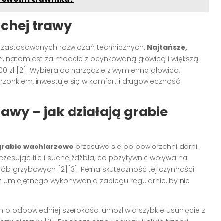
uchej trawy
 i zastosowanych rozwiązań technicznych.
Najtańsze,
zł, natomiast za modele z ocynkowaną głowicą i większą
00 zł [2]. Wybierając narzędzie z wymienną głowicą,
zonkiem, inwestuje się w komfort i długowieczność
rawy – jak działają grabie
grabie wachlarzowe
przesuwa się po powierzchni darni.
zesując filc i suche źdźbła, co pozytywnie wpływa na
ób grzybowych [2][3]. Pełna skuteczność tej czynności
 umiejętnego wykonywania zabiegu regularnie, by nie
o odpowiedniej szerokości umożliwia szybkie usunięcie z