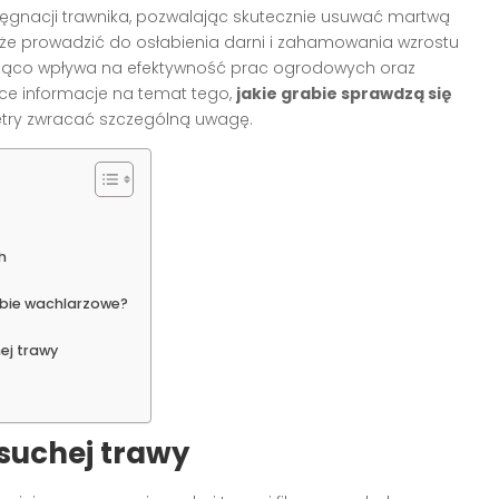
lęgnacji trawnika, pozwalając skutecznie usuwać martwą
a może prowadzić do osłabienia darni i zahamowania wzrostu
cząco wpływa na efektywność prac ogrodowych oraz
ące informacje na temat tego,
jakie grabie sprawdzą się
try zwracać szczególną uwagę.
h
rabie wachlarzowe?
ej trawy
 suchej trawy