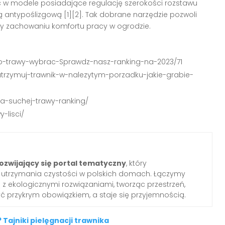
ać w modele posiadające regulację szerokości rozstawu
ką antypoślizgową [1][2]. Tak dobrane narzędzie pozwoli
rzy zachowaniu komfortu pracy w ogrodzie.
-do-trawy-wybrac-Sprawdz-nasz-ranking-na-2023/71
utrzymuj-trawnik-w-nalezytym-porzadku-jakie-grabie-
a-suchej-trawy-ranking/
-lisci/
ozwijający się portal tematyczny
, który
o utrzymania czystości w polskich domach. Łączymy
z ekologicznymi rozwiązaniami, tworząc przestrzeń,
yć przykrym obowiązkiem, a staje się przyjemnością.
 Tajniki pielęgnacji trawnika