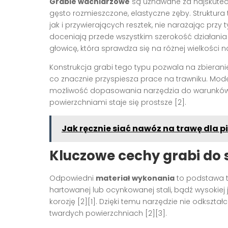
Grabie wachlarzowe
są uznawane za najskuteczn
gęsto rozmieszczone, elastyczne zęby. Struktur
jak i przywierających resztek, nie narażając przy
doceniają przede wszystkim szerokość działania
głowicę, która sprawdza się na różnej wielkości n
Konstrukcja grabi tego typu pozwala na zbierani
co znacznie przyspiesza prace na trawniku. Mo
możliwość dopasowania narzędzia do warunków –
powierzchniami staje się prostsze [2].
Jak ręcznie siać nawóz na trawę dla 
Kluczowe cechy grabi do 
Odpowiedni
materiał wykonania
to podstawa tr
hartowanej lub ocynkowanej stali, bądź wysokiej
korozję [2][1]. Dzięki temu narzędzie nie odkszt
twardych powierzchniach [2][3].