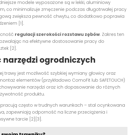
dniejsze modele wyposażone są w lekki, aluminiowy
em, co minimalizuje zmęczenie podczas długotrwałej pracy
lizgową zwiększa pewność chwytu, co dodatkowo poprawia
zeniem [1].
becność
regulacji szerokości rozstawu zębów
. Zakres ten
 pozwalając na efektywne dostosowanie pracy do
tek [2].
ć narzędzi ogrodniczych
 trawy jest możliwość szybkiej wymiany głowicy oraz
montaż elementów (przykładowo ComoFit lub SAFETOUCH)
rzechowywanie narzędzi oraz ich dopasowanie do różnych
 żywotność produktu.
a pracują często w trudnych warunkach – stal ocynkowana
wa, zapewniają odporność na liczne przeciążenia i
sywne tarcie [2][3].
a swoim trawniku?