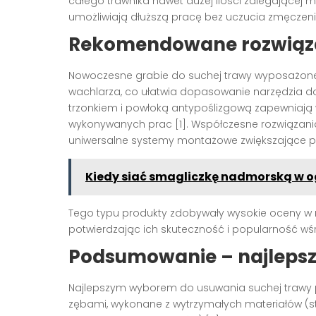
całego trawnika nawet dużej ilości zalegającej ma
umożliwiają dłuższą pracę bez uczucia zmęczenia
Rekomendowane rozwiąza
Nowoczesne grabie do suchej trawy wyposażone 
wachlarza, co ułatwia dopasowanie narzędzia do
trzonkiem i powłoką antypoślizgową zapewniają
wykonywanych prac [1]. Współczesne rozwiązania
uniwersalne systemy montażowe zwiększające pra
Kiedy siać smagliczkę nadmorską w o
Tego typu produkty zdobywały wysokie oceny w
potwierdzając ich skuteczność i popularność wśr
Podsumowanie – najlepszy
Najlepszym wyborem do usuwania suchej trawy
zębami, wykonane z wytrzymałych materiałów (