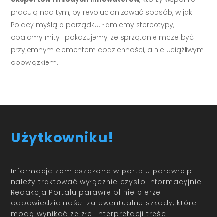
pracują nad tym, by revolucjonizować sposób, w jaki
Polacy myślą o porządku. Łamiemy stereotypy,
obalamy mity i pokazujemy, że sprzątanie może być
przyjemnym elementem codzienności, a nie uciążliwym
obowiązkiem.
Użytkowniku!
Informacje zamieszczone w portalu parawre.pl
należy traktować wyłącznie czysto informacyjnie.
Redakcja Portalu parawre.pl nie bierze
odpowiedzialności za ewentualne szkody, które
mogą wynikać ze złej interpretacji treści.