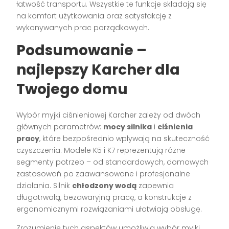
łatwość transportu. Wszystkie te funkcje składają się
na komfort użytkowania oraz satysfakcję z
wykonywanych prac porządkowych.
Podsumowanie –
najlepszy Karcher dla
Twojego domu
Wybór myjki ciśnieniowej Karcher zależy od dwóch
głównych parametrów:
mocy silnika
i
ciśnienia
pracy
, które bezpośrednio wpływają na skuteczność
czyszczenia. Modele K5 i K7 reprezentują różne
segmenty potrzeb – od standardowych, domowych
zastosowań po zaawansowane i profesjonalne
działania. Silnik
chłodzony wodą
zapewnia
długotrwałą, bezawaryjną pracę, a konstrukcje z
ergonomicznymi rozwiązaniami ułatwiają obsługę.
Zrozumienie tych aspektów umożliwia wybór myjki,