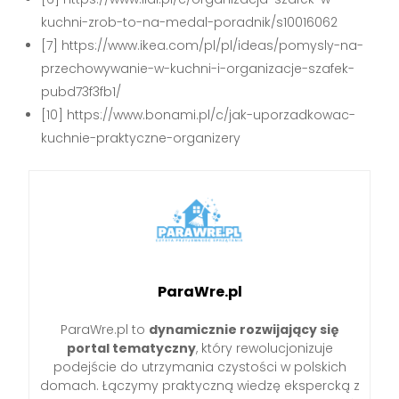
kuchni-zrob-to-na-medal-poradnik/s10016062
[7] https://www.ikea.com/pl/pl/ideas/pomysly-na-
przechowywanie-w-kuchni-i-organizacje-szafek-
pubd73f3fb1/
[10] https://www.bonami.pl/c/jak-uporzadkowac-
kuchnie-praktyczne-organizery
ParaWre.pl
ParaWre.pl to
dynamicznie rozwijający się
portal tematyczny
, który rewolucjonizuje
podejście do utrzymania czystości w polskich
domach. Łączymy praktyczną wiedzę ekspercką z