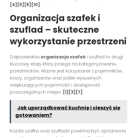
[4][5][6][10]
.
Organizacja szafek i
szuflad – skuteczne
wykorzystanie przestrzeni
Odpowiednia
organizacja szafek
i szuflad to drugi
kluczowy etap, który polega na kategoryzowaniu
przedmiotów. Ważne jest korzystanie z pojemników,
koszy, organizerów oraz półek wysuwnych
zwiększających pojemność i dostępność
poszczególnych miejsc
[1][3][7]
.
Jak uporządkować kuchnię i cieszyć się
gotowaniem?
Każda szafka oraz szuflada powinna być opróżniona