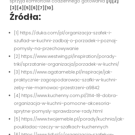
sprzyja komfortowi codziennego gotowania
[1][2]
[3][4][5][6][7][10]
.
Źródła:
[1] https://duka.com/pl/organizacja-szafek-i-
szuflad-w-kuchni-zadbaj-o-porzadek-i-poznaj-
pomysly-na-przechowywanie
[2] https://www.westwing.pl/inspiration/porady-
triki/sprzatanie-organizacja/porzadek-w-kuchni/
[3] https://www.agatameble.pl/inspiracje/jak-
praktycznie-zagospodarowac-szafki-w-kuchni-
zeby-nie-marnowac-przestrzeni-a9842
[4] https://www.kuchenny.com.pl/3114-18-dobra-
organizacja-w-kuchni–pomocne-akcesoria-
sprytne-pomysly-sprawdzone-rady.html
[5] https://www.twojemeble.pl/porady/kuchnia/jak-
poukladac-rzeczy-w-szafkach-kuchennych
[6] https://www.lidl.pl/c/organizacja-szafek-w-