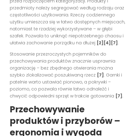
przed rozpoczęciem kategoryzacji. Produkty i
przedmioty należy segregować według rodzaju oraz
częstotliwości użytkowania. Rzeczy codziennego
użytku umieszcza się w łatwo dostępnych miejscach,
natomiast te rzadziej wykorzystywane – w głębi
szafek. Pozwala to uniknąć niepotrzebnego chaosu i
ułatwia zachowanie porządku na dłużej
[2][4][7]
.
Stosowanie przezroczystych pojemników do
przechowywania produktów znacznie usprawnia
organizację – bez zbędnego otwierania można
szybko zlokalizować poszukiwaną rzecz
[7]
. Garnki i
patelnie warto ustawiać pionowo, a pokrywki –
poziomo, co pozwala równie łatwo odnaleźć i
chwycić odpowiedni sprzęt w trakcie gotowania
[7]
.
Przechowywanie
produktów i przyborów –
ergonomia i wygoda