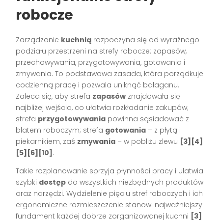
robocze
Zarządzanie
kuchnią
rozpoczyna się od wyraźnego
podziału przestrzeni na strefy robocze: zapasów,
przechowywania, przygotowywania, gotowania i
zmywania. To podstawowa zasada, która porządkuje
codzienną pracę i pozwala uniknąć bałaganu.
Zaleca się, aby strefa
zapasów
znajdowała się
najbliżej wejścia, co ułatwia rozkładanie zakupów;
strefa
przygotowywania
powinna sąsiadować z
blatem roboczym; strefa
gotowania
– z płytą i
piekarnikiem, zaś
zmywania
– w pobliżu zlewu
[3][4]
[5][6][10]
.
Takie rozplanowanie sprzyja płynności pracy i ułatwia
szybki
dostęp
do wszystkich niezbędnych produktów
oraz narzędzi. Wydzielenie pięciu stref roboczych i ich
ergonomiczne rozmieszczenie stanowi najważniejszy
fundament każdej dobrze zorganizowanej kuchni
[3]