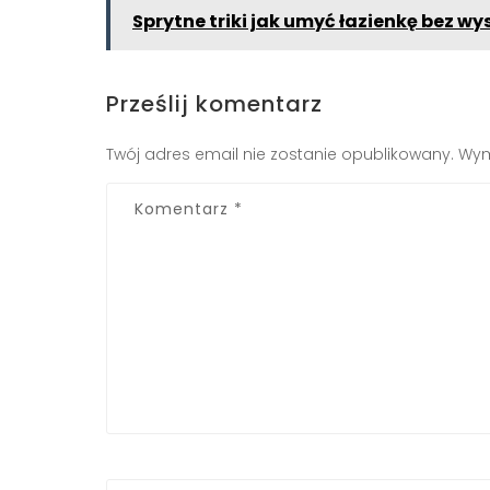
Sprytne triki jak umyć łazienkę bez wy
Prześlij komentarz
Twój adres email nie zostanie opublikowany.
Wym