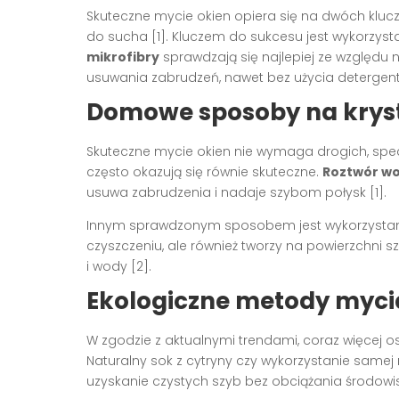
Skuteczne mycie okien opiera się na dwóch klu
do sucha [1]. Kluczem do sukcesu jest wykorzyst
mikrofibry
sprawdzają się najlepiej ze względu 
usuwania zabrudzeń, nawet bez użycia detergent
Domowe sposoby na krysta
Skuteczne mycie okien nie wymaga drogich, sp
często okazują się równie skuteczne.
Roztwór wo
usuwa zabrudzenia i nadaje szybom połysk [1].
Innym sprawdzonym sposobem jest wykorzysta
czyszczeniu, ale również tworzy na powierzchni
i wody [2].
Ekologiczne metody myci
W zgodzie z aktualnymi trendami, coraz więcej 
Naturalny sok z cytryny czy wykorzystanie samej
uzyskanie czystych szyb bez obciążania środowis