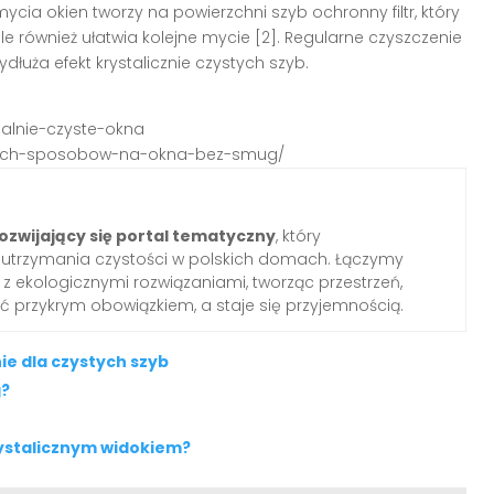
ia okien tworzy na powierzchni szyb ochronny filtr, który
le również ułatwia kolejne mycie [2]. Regularne czyszczenie
uża efekt krystalicznie czystych szyb.
ealnie-czyste-okna
onych-sposobow-na-okna-bez-smug/
ozwijający się portal tematyczny
, który
o utrzymania czystości w polskich domach. Łączymy
z ekologicznymi rozwiązaniami, tworząc przestrzeń,
yć przykrym obowiązkiem, a staje się przyjemnością.
e dla czystych szyb
g?
rystalicznym widokiem?