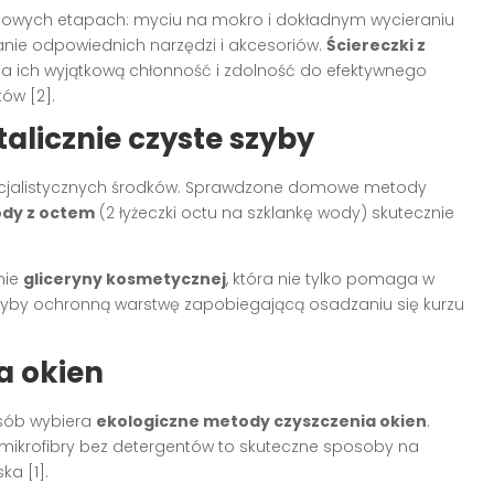
czowych etapach: myciu na mokro i dokładnym wycieraniu
anie odpowiednich narzędzi i akcesoriów.
Ściereczki z
na ich wyjątkową chłonność i zdolność do efektywnego
ów [2].
licznie czyste szyby
ecjalistycznych środków. Sprawdzone domowe metody
dy z octem
(2 łyżeczki octu na szklankę wody) skutecznie
nie
gliceryny kosmetycznej
, która nie tylko pomaga w
 szyby ochronną warstwę zapobiegającą osadzaniu się kurzu
a okien
osób wybiera
ekologiczne metody czyszczenia okien
.
 mikrofibry bez detergentów to skuteczne sposoby na
ka [1].