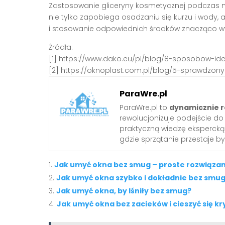
Zastosowanie gliceryny kosmetycznej podczas myc
nie tylko zapobiega osadzaniu się kurzu i wody, a
i stosowanie odpowiednich środków znacząco wydł
Źródła:
[1] https://www.dako.eu/pl/blog/8-sposobow-id
[2] https://oknoplast.com.pl/blog/5-sprawdz
ParaWre.pl
ParaWre.pl to
dynamicznie r
rewolucjonizuje podejście d
praktyczną wiedzę ekspercką 
gdzie sprzątanie przestaje b
Jak umyć okna bez smug – proste rozwiązani
Jak umyć okna szybko i dokładnie bez smu
Jak umyć okna, by lśniły bez smug?
Jak umyć okna bez zacieków i cieszyć się k