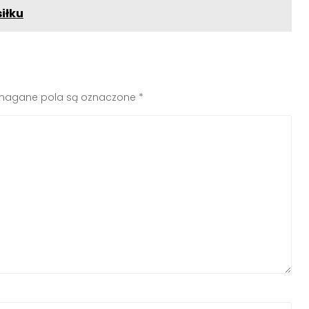
siłku
agane pola są oznaczone
*