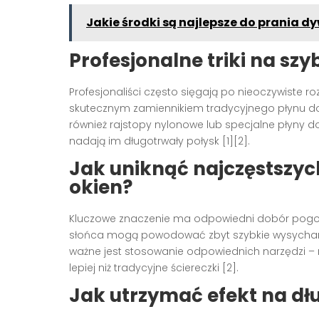
Jakie środki są najlepsze do prania 
Profesjonalne triki na sz
Profesjonaliści często sięgają po nieoczywiste r
skutecznym zamiennikiem tradycyjnego płynu do
również rajstopy nylonowe lub specjalne płyny do
nadają im długotrwały połysk [1][2].
Jak uniknąć najczęstszy
okien?
Kluczowe znaczenie ma odpowiedni dobór pogody
słońca mogą powodować zbyt szybkie wysychani
ważne jest stosowanie odpowiednich narzędzi – m
lepiej niż tradycyjne ściereczki [2].
Jak utrzymać efekt na dłu