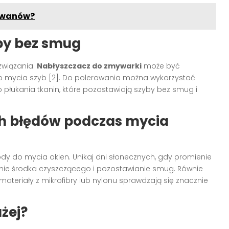
dywanów?
yby bez smug
ozwiązania.
Nabłyszczacz do zmywarki
może być
 mycia szyb [2]. Do polerowania można wykorzystać
 płukania tkanin, które pozostawiają szyby bez smug i
ch błędów podczas mycia
 do mycia okien. Unikaj dni słonecznych, gdy promienie
e środka czyszczącego i pozostawianie smug. Równie
ateriały z mikrofibry lub nylonu sprawdzają się znacznie
żej?