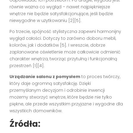
odpowiadać ich potrzebom. Po drugie, wygoda jest
równie ważna co wygląd – nawet najpiękniejsze
wnętrze nie będzie satysfakcjonujące, jeśli będzie
niewygodne w użytkowaniu [2][5].
Po trzecie, spójność stylistyczna zapewni harmonijny
wygląd całości. Dotyczy to zarówno doboru mebli,
kolorów, jak i dodatków [5]. I wreszcie, dobrze
zaplanowane oświetlenie może całkowicie odmienić
charakter wnętrza, tworząc przytulną i funkcjonalną
przestrzeń [1][4].
Urządzanie salonu z pomysłem
to proces twórczy,
który daje ogromną satysfakcję. Dzięki
przemyślanym decyzjom i odrobinie inwencji
możemy stworzyć wnętrze, które będzie nie tylko
piękne, ale przede wszystkim przyjazne i wygodne dla
wszystkich domowników.
Źródła: