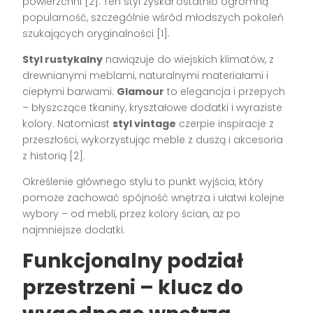
powierzchni [2]. Ten styl zyskał ostatnio ogromną
popularność, szczególnie wśród młodszych pokoleń
szukających oryginalności [1].
Styl rustykalny
nawiązuje do wiejskich klimatów, z
drewnianymi meblami, naturalnymi materiałami i
ciepłymi barwami.
Glamour
to elegancja i przepych
– błyszczące tkaniny, kryształowe dodatki i wyraziste
kolory. Natomiast
styl vintage
czerpie inspiracje z
przeszłości, wykorzystując meble z duszą i akcesoria
z historią [2].
Określenie głównego stylu to punkt wyjścia, który
pomoże zachować spójność wnętrza i ułatwi kolejne
wybory – od mebli, przez kolory ścian, aż po
najmniejsze dodatki.
Funkcjonalny podział
przestrzeni – klucz do