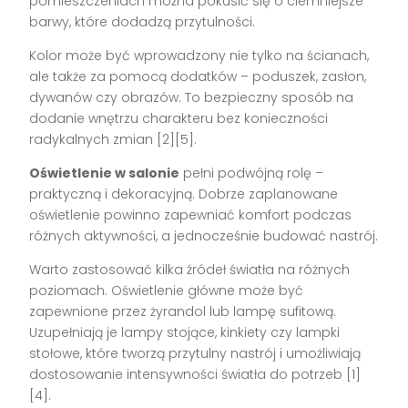
pomieszczeniach można pokusić się o ciemniejsze
barwy, które dodadzą przytulności.
Kolor może być wprowadzony nie tylko na ścianach,
ale także za pomocą dodatków – poduszek, zasłon,
dywanów czy obrazów. To bezpieczny sposób na
dodanie wnętrzu charakteru bez konieczności
radykalnych zmian [2][5].
Oświetlenie w salonie
pełni podwójną rolę –
praktyczną i dekoracyjną. Dobrze zaplanowane
oświetlenie powinno zapewniać komfort podczas
różnych aktywności, a jednocześnie budować nastrój.
Warto zastosować kilka źródeł światła na różnych
poziomach. Oświetlenie główne może być
zapewnione przez żyrandol lub lampę sufitową.
Uzupełniają je lampy stojące, kinkiety czy lampki
stołowe, które tworzą przytulny nastrój i umożliwiają
dostosowanie intensywności światła do potrzeb [1]
[4].