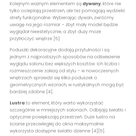
Kolejnym ważnym elementem są
dywany
, które nie
tylko ocieplają przestrzeń, ale też pomagają wydzielić
strefy funkcjonalne. Wybierając dywan, zwróćmy
uwagę na jego rozmiar – zbyt mały model będzie
wyglądał nieestetycznie, a zbyt duży może
przytłoczyć wnętrze [5].
Poduszki dekoracyjne dodają przytulności i są
jednym z najprostszych sposobów na odświeżenie
wyglądu salonu bez większych kosztów. Ich liczba i
rozmieszczenie zależą od stylu – w nowoczesnych
wnętrzach sprawdzi się kilka poduszek o
geometrycznych wzorach, w rustykalnych mogą być
bardziej zdobne [4].
Lustra
to element, który warto wykorzystać
szczególnie w mniejszych salonach. Odbijają światło i
optycznie powiększają przestrzeń. Duże lustro na
ścianie przeciwległej do okna maksymalnie
wykorzysta dostępne światło dzienne [4][5].