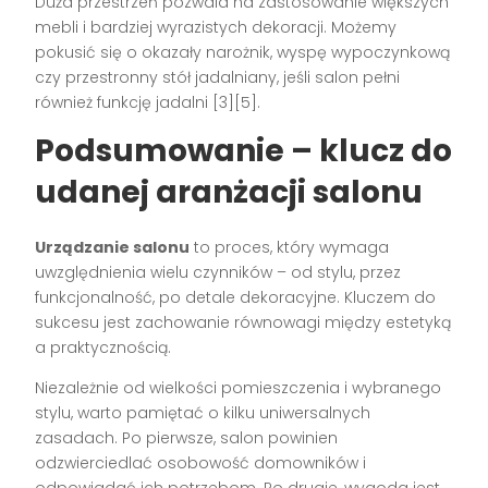
Duża przestrzeń pozwala na zastosowanie większych
mebli i bardziej wyrazistych dekoracji. Możemy
pokusić się o okazały narożnik, wyspę wypoczynkową
czy przestronny stół jadalniany, jeśli salon pełni
również funkcję jadalni [3][5].
Podsumowanie – klucz do
udanej aranżacji salonu
Urządzanie salonu
to proces, który wymaga
uwzględnienia wielu czynników – od stylu, przez
funkcjonalność, po detale dekoracyjne. Kluczem do
sukcesu jest zachowanie równowagi między estetyką
a praktycznością.
Niezależnie od wielkości pomieszczenia i wybranego
stylu, warto pamiętać o kilku uniwersalnych
zasadach. Po pierwsze, salon powinien
odzwierciedlać osobowość domowników i