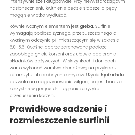
intensywniejsze i długotrwałe. Przy niewystarczającym
nasłonecznieniu kwitnienie będzie słabsze, a pędy
mogą się wiotko wydłużać.
Równie ważnym elementem jest
gleba
. Surfinie
wymagają podłoża żyznego, przepuszczalnego o
kwaśnym odczynie pH mieszczącym się w zakresie
5,0–5,5. Kwaśne, dobrze zdrenowane podłoże
zapobiega gniciu korzeni oraz ułatwia pobieranie
składników odżywczych. W skrzynkach i donicach
warto wykonać warstwę drenażową, na przykład z
keramzytu lub drobnych kamyków. Użycie
hydrożelu
pozwala na magazynowanie wilgoci, co jest bardzo
korzystne w gorące dni i ogranicza ryzyko
przesuszenia korzeni.
Prawidłowe sadzenie i
rozmieszczenie surfinii