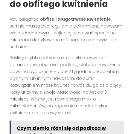
do obfitego kwitnienia
Aby osiągnąć
obfite i długotrwałe kwitnienie
,
surfinie muszą być regularnie dokarmiane nawozami
wieloskładnikowymi. Najlepiej stosować specjalne
mieszanki dedykowane roślinom balkonowym lub
surfiniom.
Rośliny szybko pobierają składniki odżywcze z
ograniczonej objętości podłoża, dlatego nawożenie
powinno być częste – co 1–2 tygodnie preparatem
płynnym lub innymi nawozami do surfinii.
Rozwiązaniem może być też nawóz długo działający,
który utrzymuje swoje właściwości nawet do 6
miesięcy. Ważna jest równowaga makro- i
mikroelementów, co zapewnia nie tylko piękne
kwitnienie, ale i zdrowy wzrost.
Czym ziemia różni się od podłoża w