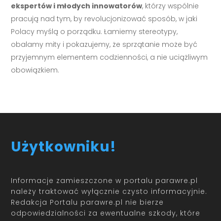
ekspertów i młodych innowatorów
, którzy wspólnie
pracują nad tym, by revolucjonizować sposób, w jaki
Polacy myślą o porządku. Łamiemy stereotypy,
obalamy mity i pokazujemy, że sprzątanie może być
przyjemnym elementem codzienności, a nie uciążliwym
obowiązkiem.
Użytkowniku!
Informacje zamieszczone w portalu parawre.pl
należy traktować wyłącznie czysto informacyjnie.
Redakcja Portalu parawre.pl nie bierze
odpowiedzialności za ewentualne szkody, które