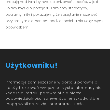
pracują nad tym, by revolucjonizować sposób, w jaki
Polacy myślą o porządku. Łamiemy stereotypy,
obalamy mity i pokazujemy, że sprzątanie może być
przyjemnym elementem codzienności, a nie uciążliwym
obowiązkiem.
Użytkowniku!
Informacje zamieszczone w portalu parawre.pl
należy traktować wyłącznie czysto informacyjnie.
Redakcja Portalu parawre.pl nie bierze
odpowiedzialności za ewentualne szkody, które
mogą wynikać ze złej interpretacji treści.