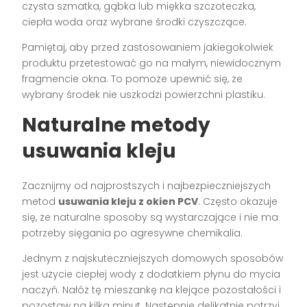
czysta szmatka, gąbka lub miękka szczoteczka,
ciepła woda oraz wybrane środki czyszczące.
Pamiętaj, aby przed zastosowaniem jakiegokolwiek
produktu przetestować go na małym, niewidocznym
fragmencie okna. To pomoże upewnić się, że
wybrany środek nie uszkodzi powierzchni plastiku.
Naturalne metody
usuwania kleju
Zacznijmy od najprostszych i najbezpieczniejszych
metod
usuwania kleju z okien PCV
. Często okazuje
się, że naturalne sposoby są wystarczające i nie ma
potrzeby sięgania po agresywne chemikalia.
Jednym z najskuteczniejszych domowych sposobów
jest użycie ciepłej wody z dodatkiem płynu do mycia
naczyń. Nałóż tę mieszankę na klejące pozostałości i
pozostaw na kilka minut. Następnie delikatnie potrzyj