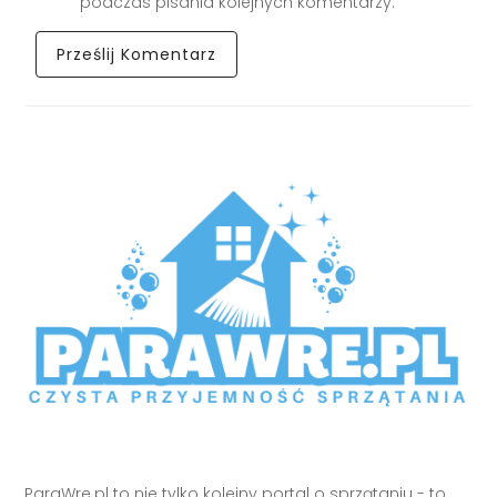
podczas pisania kolejnych komentarzy.
ParaWre.pl to nie tylko kolejny portal o sprzątaniu - to