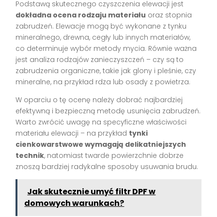
Podstawą skutecznego czyszczenia elewacji jest
dokładna ocena rodzaju materiału
oraz stopnia
zabrudzeń. Elewacje mogą być wykonane z tynku
mineralnego, drewna, cegły lub innych materiałów,
co determinuje wybór metody mycia. Równie ważna
jest analiza rodzajów zanieczyszczeń – czy są to
zabrudzenia organiczne, takie jak glony i pleśnie, czy
mineralne, na przykład rdza lub osady z powietrza.
W oparciu o tę ocenę należy dobrać najbardziej
efektywną i bezpieczną metodę usunięcia zabrudzeń.
Warto zwrócić uwagę na specyficzne właściwości
materiału elewacji – na przykład
tynki
cienkowarstwowe wymagają delikatniejszych
technik
, natomiast twarde powierzchnie dobrze
znoszą bardziej radykalne sposoby usuwania brudu.
Jak skutecznie umyć filtr DPF w
domowych warunkach?