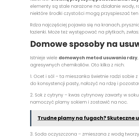
elementy są stale narażone na działanie wody, r
niektóre środki czystości mogą przyspieszać ten
Rdza najczęściej pojawia się na kranach, prysz
łazienki. Może też występować na płytkach, zwł
Domowe sposoby na usuw
Istnieje wiele
domowych metod usuwania rdzy
agresywnych chemikaliów. Oto kilka z nich:
1. Ocet i sól – ta mieszanka świetnie radzi sobie
do konsystencji pasty, nałożyć na rdzę i pozostaw
2. Sok z cytryny – kwas cytrynowy zawarty w soku
namoczyć plamy sokiem i zostawić na noc.
Trudne plamy na fugach? Skuteczne u
3. Soda oczyszczona – zmieszana z wodą tworzy pa