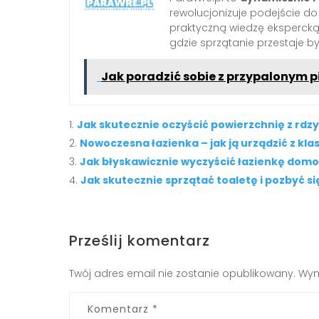
rewolucjonizuje podejście d
praktyczną wiedzę ekspercką 
gdzie sprzątanie przestaje b
Jak poradzić sobie z przypalonym 
Jak skutecznie oczyścić powierzchnię z rdz
Nowoczesna łazienka – jak ją urządzić z kla
Jak błyskawicznie wyczyścić łazienkę do
Jak skutecznie sprzątać toaletę i pozbyć 
Prześlij komentarz
Twój adres email nie zostanie opublikowany.
Wym