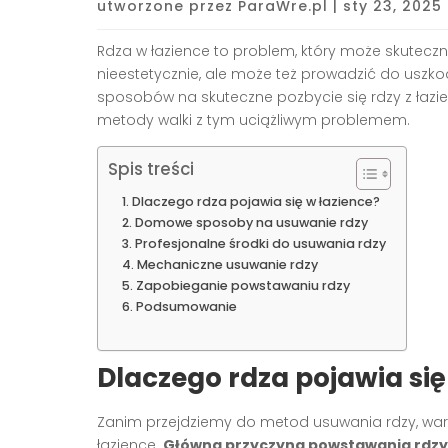
utworzone przez
ParaWre.pl
|
sty 23, 2025
Rdza w łazience to problem, który może skuteczn
nieestetycznie, ale może też prowadzić do uszkod
sposobów na skuteczne pozbycie się rdzy z łazie
metody walki z tym uciążliwym problemem.
Spis treści
Dlaczego rdza pojawia się w łazience?
Domowe sposoby na usuwanie rdzy
Profesjonalne środki do usuwania rdzy
Mechaniczne usuwanie rdzy
Zapobieganie powstawaniu rdzy
Podsumowanie
Dlaczego rdza pojawia się
Zanim przejdziemy do metod usuwania rdzy, war
łazience.
Główną przyczyną powstawania rdzy 