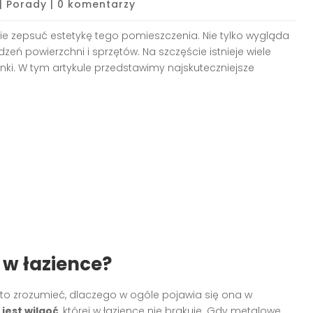
|
Porady
|
0 komentarzy
ie zepsuć estetykę tego pomieszczenia. Nie tylko wygląda
zeń powierzchni i sprzętów. Na szczęście istnieje wiele
nki. W tym artykule przedstawimy najskuteczniejsze
 w łazience?
to zrozumieć, dlaczego w ogóle pojawia się ona w
jest wilgoć
, której w łazience nie brakuje. Gdy metalowe