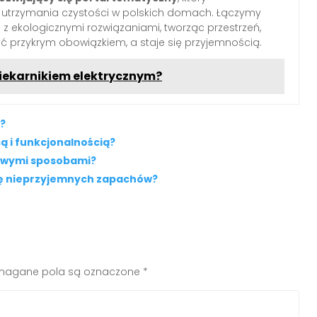
o utrzymania czystości w polskich domach. Łączymy
z ekologicznymi rozwiązaniami, tworząc przestrzeń,
yć przykrym obowiązkiem, a staje się przyjemnością.
piekarnikiem elektrycznym?
y?
są i funkcjonalnością?
mowymi sposobami?
się nieprzyjemnych zapachów?
agane pola są oznaczone
*