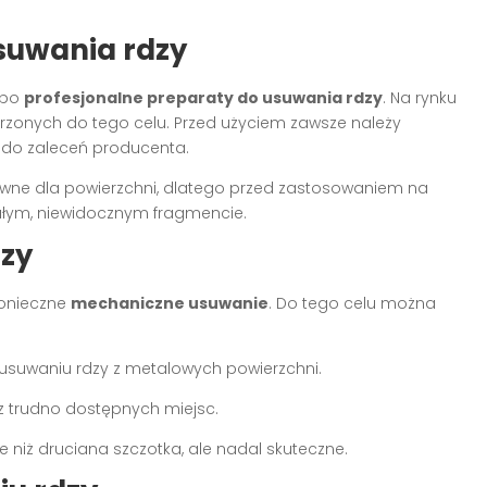
usuwania rdzy
 po
profesjonalne preparaty do usuwania rdzy
. Na rynku
orzonych do tego celu. Przed użyciem zawsze należy
ę do zaleceń producenta.
ywne dla powierzchni, dlatego przed zastosowaniem na
ałym, niewidocznym fragmencie.
zy
konieczne
mechaniczne usuwanie
. Do tego celu można
zy usuwaniu rdzy z metalowych powierzchni.
z trudno dostępnych miejsc.
e niż druciana szczotka, ale nadal skuteczne.