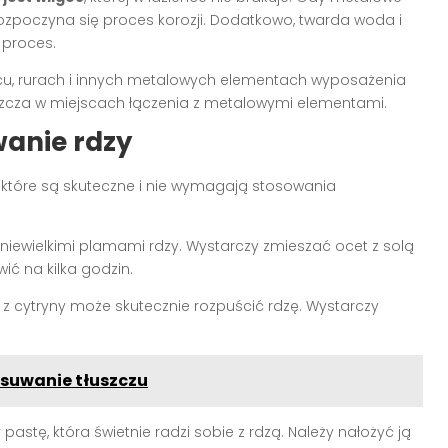
ozpoczyna się proces korozji. Dodatkowo, twarda woda i
 proces.
nicu, rurach i innych metalowych elementach wyposażenia
aszcza w miejscach łączenia z metalowymi elementami.
anie rdzy
, które są skuteczne i nie wymagają stosowania
 z niewielkimi plamami rdzy. Wystarczy zmieszać ocet z solą
ić na kilka godzin.
 z cytryny może skutecznie rozpuścić rdzę. Wystarczy
suwanie tłuszczu
stę, która świetnie radzi sobie z rdzą. Należy nałożyć ją