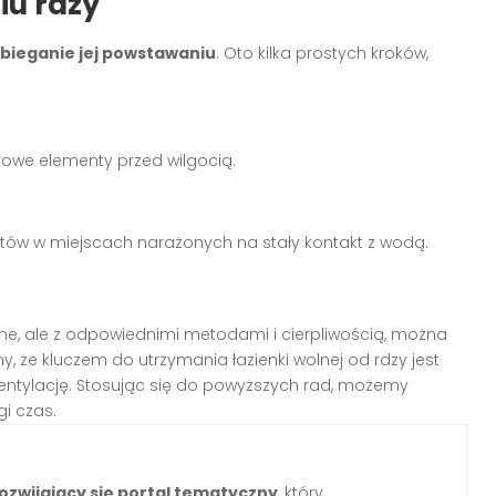
u rdzy
bieganie jej powstawaniu
. Oto kilka prostych kroków,
owe elementy przed wilgocią.
tów w miejscach narażonych na stały kontakt z wodą.
, ale z odpowiednimi metodami i cierpliwością, można
, że kluczem do utrzymania łazienki wolnej od rdzy jest
entylację. Stosując się do powyższych rad, możemy
gi czas.
ozwijający się portal tematyczny
, który