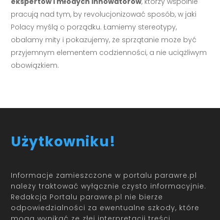
ekspertów i młodych innowatorów
, którzy wspólnie
pracują nad tym, by revolucjonizować sposób, w jaki
Polacy myślą o porządku. Łamiemy stereotypy,
obalamy mity i pokazujemy, że sprzątanie może być
przyjemnym elementem codzienności, a nie uciążliwym
obowiązkiem.
Użytkowniku!
Informacje zamieszczone w portalu parawre.pl
należy traktować wyłącznie czysto informacyjnie.
Redakcja Portalu parawre.pl nie bierze
odpowiedzialności za ewentualne szkody, które
mogą wynikać ze złej interpretacji treści.