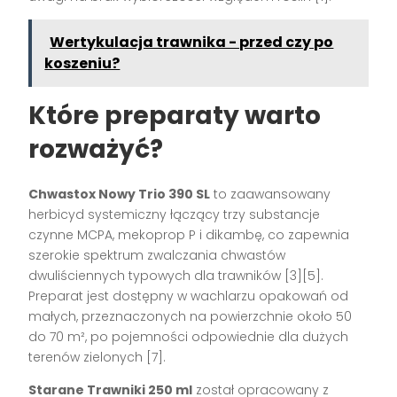
Wertykulacja trawnika - przed czy po
koszeniu?
Które preparaty warto
rozważyć?
Chwastox Nowy Trio 390 SL
to zaawansowany
herbicyd systemiczny łączący trzy substancje
czynne MCPA, mekoprop P i dikambę, co zapewnia
szerokie spektrum zwalczania chwastów
dwuliściennych typowych dla trawników [3][5].
Preparat jest dostępny w wachlarzu opakowań od
małych, przeznaczonych na powierzchnie około 50
do 70 m², po pojemności odpowiednie dla dużych
terenów zielonych [7].
Starane Trawniki 250 ml
został opracowany z