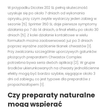
W przypadku Dicotex 202 SL pełną skuteczność
uzyskuje się po około 7 dniach od wykonania
oprysku, przy czym zwykle wystarczy jeden zabieg w
sezonie [5]. Sprinter 350 SL daje pierwsze symptomy
działania po 7 do 14 dniach, a finał efektu po około 30
dniach [5]. Z kolei działanie kontaktowe w wielu
formułach można zaobserwować już po 3 dniach
poprzez wyraźne zażółcenie tkanek chwastów [1].
Przy zwalczaniu szczególnie uporczywych gatunków
płożących preparatem Chwastox Complex
potrzebna bywa seria dwóch aplikacji [2]. W grupie
środków ukierunkowanych na chwasty jednoliścienne
efekty mogą być bardzo szybkie, sięgające około 3
dni od zabiegu, co jest typowe dla preparatów z
propachizafopem [1].
Czy preparaty naturalne
mogą wspierać