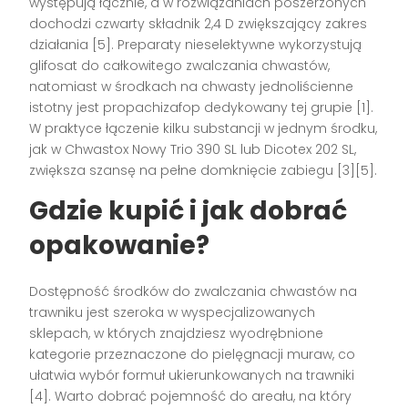
występują łącznie, a w rozwiązaniach poszerzonych
dochodzi czwarty składnik 2,4 D zwiększający zakres
działania [5]. Preparaty nieselektywne wykorzystują
glifosat do całkowitego zwalczania chwastów,
natomiast w środkach na chwasty jednoliścienne
istotny jest propachizafop dedykowany tej grupie [1].
W praktyce łączenie kilku substancji w jednym środku,
jak w Chwastox Nowy Trio 390 SL lub Dicotex 202 SL,
zwiększa szansę na pełne domknięcie zabiegu [3][5].
Gdzie kupić i jak dobrać
opakowanie?
Dostępność środków do zwalczania chwastów na
trawniku jest szeroka w wyspecjalizowanych
sklepach, w których znajdziesz wyodrębnione
kategorie przeznaczone do pielęgnacji muraw, co
ułatwia wybór formuł ukierunkowanych na trawniki
[4]. Warto dobrać pojemność do areału, na który