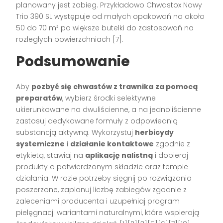
planowany jest zabieg. Przykładowo Chwastox Nowy
Trio 390 SL występuje od małych opakowań na około
50 do 70 m² po większe butelki do zastosowań na
rozległych powierzchniach [7].
Podsumowanie
Aby
pozbyć się chwastów z trawnika
za pomocą
preparatów
, wybierz środki selektywne
ukierunkowane na dwuliścienne, a na jednoliścienne
zastosuj dedykowane formuły z odpowiednią
substancją aktywną. Wykorzystuj
herbicydy
systemiczne
i
działanie kontaktowe
zgodnie z
etykietą, stawiaj na
aplikację nalistną
i dobieraj
produkty o potwierdzonym składzie oraz tempie
działania. W razie potrzeby sięgnij po rozwiązania
poszerzone, zaplanuj liczbę zabiegów zgodnie z
zaleceniami producenta i uzupełniaj program
pielęgnacji wariantami naturalnymi, które wspierają