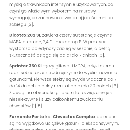
myślą o trawnikach intensywnie użytkowanych, co
czyni go właściwym wyborem na murawy
wymagające zachowania wysokiej jakości runi po
zabiegu [3].
Dicotex 202 SL
zawiera cztery substancje czynne
MCPA, dikambę, 2,4 D i mekoprop P. W praktyce
wystarcza pojedynczy zabieg w sezonie, a pełną
skuteczność osiąga się po około 7 dniach [5].
Sprinter 350 SL
łączy glifosat i MCPA, dzięki czemu
radzi sobie także z trudniejszymi do wyeliminowania
gatunkami. Pierwsze efekty są zwykle widoczne po 7
do 14 dniach, a pełny rezultat po około 30 dniach [5].
Z uwagi na obecność glifosatu to rozwiązanie jest
nieselektywne i służy całkowitemu zwalczaniu
chwastów [1][5].
Fernando Forte
lub
Chwastox Complex
polecane
są na wyjątkowo uciążliwe gatunki o ekspansywnym,