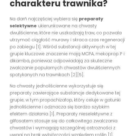
charakteru trawnika?
Na darń najczęściej wybiera się
preparaty
selektywne
ukierunkowane na chwasty
dwuliścienne, które nie uszkadzają traw, co pozwala
utrzymać ciągłość murawy i skraca czas regeneracji
po zabiegu [1]. Wśród substancji aktywnych w tej
grupie kluczowe znaczenie mają MCPA, mekoprop P i
dikamba, ponieważ odpowiadają za skuteczne
zwalczanie popularnych chwastów dwuliściennych
spotykanych na trawnikach [2][5].
Na chwasty jednoliścienne wykorzystuje się
preparaty zawierające substancje dedykowane tej
grupie, w tym propachizafop, który celuje w gatunki
jednoliścienne i odznacza się bardzo szybkim
efektem działania [1]. Preparaty nieselektywne z
glifosatem stosuje się do całkowitego zwalczania
chwastów i wymagają szczególnej ostrożności z
uwagi na brak wybiórczości względem roślin [1].