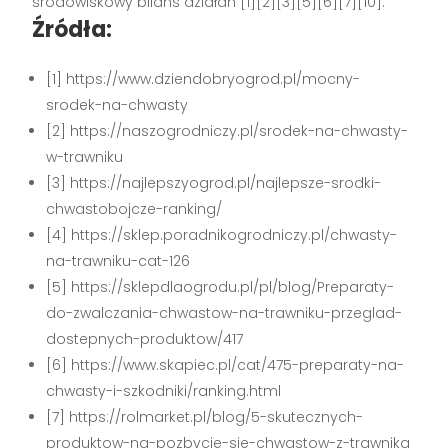
środowiskowy bilans działań [1][2][3][5][6][7][10].
Źródła:
[1] https://www.dziendobryogrod.pl/mocny-
srodek-na-chwasty
[2] https://naszogrodniczy.pl/srodek-na-chwasty-
w-trawniku
[3] https://najlepszyogrod.pl/najlepsze-srodki-
chwastobojcze-ranking/
[4] https://sklep.poradnikogrodniczy.pl/chwasty-
na-trawniku-cat-126
[5] https://sklepdlaogrodu.pl/pl/blog/Preparaty-
do-zwalczania-chwastow-na-trawniku-przeglad-
dostepnych-produktow/417
[6] https://www.skapiec.pl/cat/475-preparaty-na-
chwasty-i-szkodniki/ranking.html
[7] https://rolmarket.pl/blog/5-skutecznych-
produktow-na-pozbycie-sie-chwastow-z-trawnika