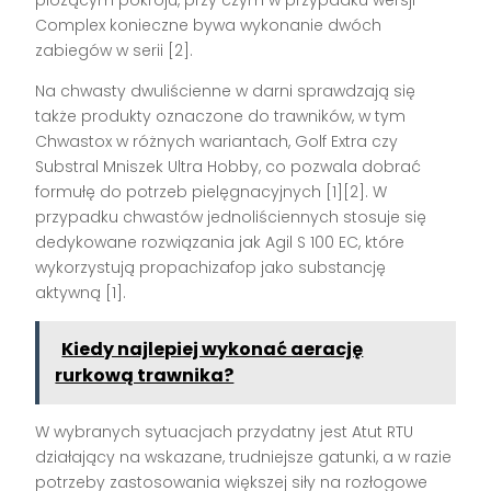
płożącym pokroju, przy czym w przypadku wersji
Complex konieczne bywa wykonanie dwóch
zabiegów w serii [2].
Na chwasty dwuliścienne w darni sprawdzają się
także produkty oznaczone do trawników, w tym
Chwastox w różnych wariantach, Golf Extra czy
Substral Mniszek Ultra Hobby, co pozwala dobrać
formułę do potrzeb pielęgnacyjnych [1][2]. W
przypadku chwastów jednoliściennych stosuje się
dedykowane rozwiązania jak Agil S 100 EC, które
wykorzystują propachizafop jako substancję
aktywną [1].
Kiedy najlepiej wykonać aerację
rurkową trawnika?
W wybranych sytuacjach przydatny jest Atut RTU
działający na wskazane, trudniejsze gatunki, a w razie
potrzeby zastosowania większej siły na rozłogowe