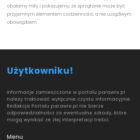
obalamy mity i pokazujemy, że sprzątanie może być
przyjemnym elementem codzienności, a nie uciążliwym
obowiązkiem.
Użytkowniku!
Informacje zamieszczone w portalu parawre.pl
należy traktować wyłącznie czysto informacyjnie.
Redakcja Portalu parawre.pl nie bierze
odpowiedzialności za ewentualne szkody, które
mogą wynikać ze złej interpretacji treści.
Menu