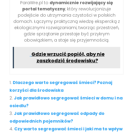
ParaWre.pl to
dynamicznie rozwijający się
portal tematyczny
, który rewolucjonizuje
podejście do utrzymania czystości w polskich
domach. Łączymy praktyczną wiedzę ekspercką z
ekologicznymi rozwiązaniami, tworząc przestrzeń,
gdzie sprzątanie przestaje być przykrym
obowiązkiem, a staje się przyjemnością.
Gdzie wrzucić popiół, aby nie
zaszkodzić środowisku?
Dlaczego warto segregować śmieci? Poznaj
korzyści dla środowiska
Jak prawidłowo segregować śmieci w domu i na
osiedlu?
Jak prawidłowo segregować odpady do
odpowiednich pojemników?
Czy warto segregować śmieci i jaki ma to wpływ