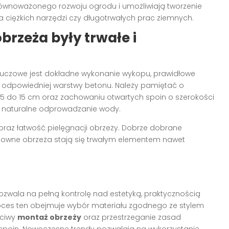
równoważonego rozwoju ogrodu i umożliwiają tworzenie
a ciężkich narzędzi czy długotrwałych prac ziemnych.
brzeża były trwałe i
, kluczowe jest dokładne wykonanie wykopu, prawidłowe
odpowiedniej warstwy betonu. Należy pamiętać o
5 do 15 cm oraz zachowaniu otwartych spoin o szerokości
i naturalne odprowadzanie wody.
raz łatwość pielęgnacji obrzeży. Dobrze dobrane
fektowne obrzeża stają się trwałym elementem nawet
zwala na pełną kontrolę nad estetyką, praktycznością
ces ten obejmuje wybór materiału zgodnego ze stylem
ściwy
montaż obrzeży
oraz przestrzeganie zasad