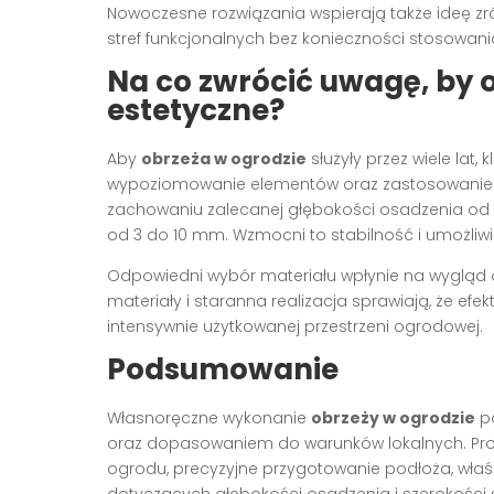
Nowoczesne rozwiązania wspierają także ideę z
stref funkcjonalnych bez konieczności stosowani
Na co zwrócić uwagę, by o
estetyczne?
Aby
obrzeża w ogrodzie
służyły przez wiele lat
wypoziomowanie elementów oraz zastosowanie 
zachowaniu zalecanej głębokości osadzenia od 
od 3 do 10 mm. Wzmocni to stabilność i umożliw
Odpowiedni wybór materiału wpłynie na wygląd o
materiały i staranna realizacja sprawiają, że e
intensywnie użytkowanej przestrzeni ogrodowej.
Podsumowanie
Własnoręczne wykonanie
obrzeży w ogrodzie
po
oraz dopasowaniem do warunków lokalnych. Pro
ogrodu, precyzyjne przygotowanie podłoża, wła