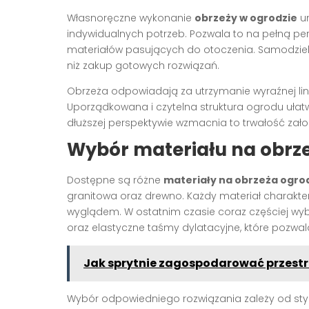
Własnoręczne wykonanie
obrzeży w ogrodzie
um
indywidualnych potrzeb. Pozwala to na pełną pe
materiałów pasujących do otoczenia. Samodzieln
niż zakup gotowych rozwiązań.
Obrzeża odpowiadają za utrzymanie wyraźnej linii 
Uporządkowana i czytelna struktura ogrodu ułatwi
dłuższej perspektywie wzmacnia to trwałość za
Wybór materiału na obrz
Dostępne są różne
materiały na obrzeża ogr
granitowa oraz drewno. Każdy materiał charakter
wyglądem. W ostatnim czasie coraz częściej wyb
oraz elastyczne taśmy dylatacyjne, które pozwa
Jak sprytnie zagospodarować przestr
Wybór odpowiedniego rozwiązania zależy od sty