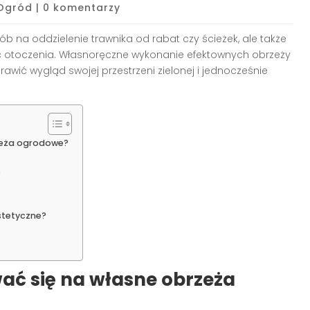
Ogród
|
0 komentarzy
ób na oddzielenie trawnika od rabat czy ścieżek, ale także
ść otoczenia. Własnoręczne wykonanie efektownych obrzeży
awić wygląd swojej przestrzeni zielonej i jednocześnie
zeża ogrodowe?
e
estetyczne?
ać się na własne obrzeża