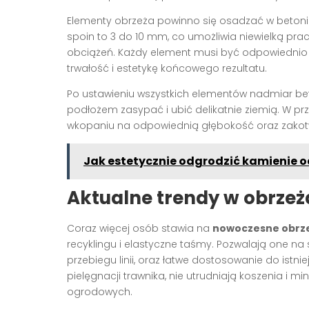
Elementy obrzeża powinno się osadzać w betoni
spoin to 3 do 10 mm, co umożliwia niewielką p
obciążeń. Każdy element musi być odpowiednio 
trwałość i estetykę końcowego rezultatu.
Po ustawieniu wszystkich elementów nadmiar be
podłożem zasypać i ubić delikatnie ziemią. W p
wkopaniu na odpowiednią głębokość oraz zakotwi
Jak estetycznie odgrodzić kamienie o
Aktualne trendy w obrze
Coraz więcej osób stawia na
nowoczesne obrz
recyklingu i elastyczne taśmy. Pozwalają one na
przebiegu linii, oraz łatwe dostosowanie do istn
pielęgnacji trawnika, nie utrudniają koszenia i 
ogrodowych.