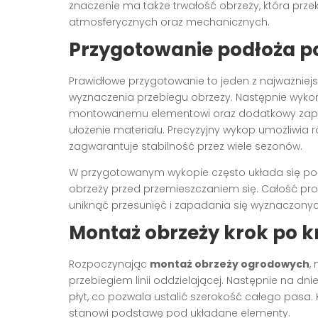
znaczenie ma także trwałość obrzeży, która prze
atmosferycznych oraz mechanicznych.
Przygotowanie podłoża p
Prawidłowe przygotowanie to jeden z najważniej
wyznaczenia przebiegu obrzeży. Następnie wyko
montowanemu elementowi oraz dodatkowy zapas,
ułożenie materiału. Precyzyjny wykop umożliwia
zagwarantuje stabilność przez wiele sezonów.
W przygotowanym wykopie często układa się pod
obrzeży przed przemieszczaniem się. Całość pr
uniknąć przesunięć i zapadania się wyznaczonych 
Montaż obrzeży krok po k
Rozpoczynając
montaż obrzeży ogrodowych
,
przebiegiem linii oddzielającej. Następnie na dn
płyt, co pozwala ustalić szerokość całego pasa.
stanowi podstawę pod układane elementy.