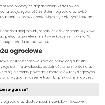
ożliwia precyzyjne dopasowanie kształtów do
rsonalizację, zgodność ze stylem ogrodu oraz wybór
y montaż obrzeży często wiąże się z niższymi kosztami
oddzielającej trawnik, rabaty, ścieżki czy strefy użytkowe.
a pielęgnację zieleni i efektywne koszenie trawnika. W
łożonego układu ogrodowego.
eża ogrodowe
odowe
: kostka betonowa, kamień polny, cegła, kostka
yzuje się inną trwałością, podatnością na montaż oraz
iera się elementy powstałe z materiałów recyklingowych
lają na wygodne koszenie trawnika przy samym obrzeżu.
zeń w garażu?
lu ogrodu oraz dostępności materiałów. Kluczowe