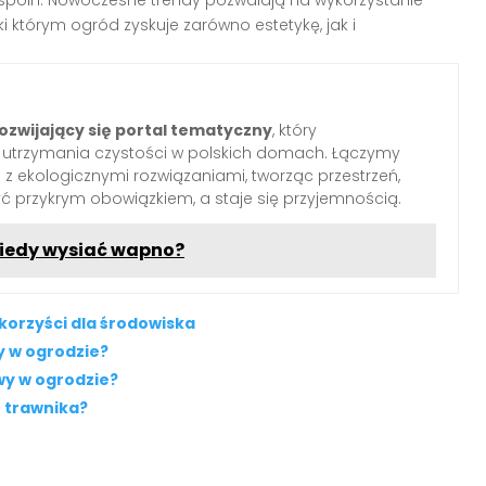
 spoin. Nowoczesne trendy pozwalają na wykorzystanie
i którym ogród zyskuje zarówno estetykę, jak i
ozwijający się portal tematyczny
, który
o utrzymania czystości w polskich domach. Łączymy
z ekologicznymi rozwiązaniami, tworząc przestrzeń,
yć przykrym obowiązkiem, a staje się przyjemnością.
iedy wysiać wapno?
korzyści dla środowiska
y w ogrodzie?
wy w ogrodzie?
 trawnika?