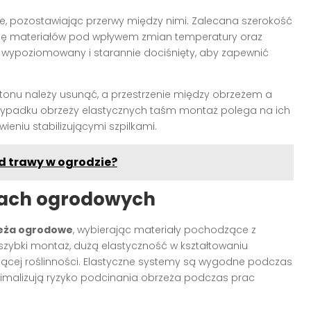
e, pozostawiając przerwy między nimi. Zalecana szerokość
racę materiałów pod wpływem zmian temperatury oraz
wypoziomowany i starannie dociśnięty, aby zapewnić
tonu należy usunąć, a przestrzenie między obrzeżem a
rzypadku obrzeży elastycznych taśm montaż polega na ich
eniu stabilizującymi szpilkami.
d trawy w ogrodzie?
żach ogrodowych
eża ogrodowe
, wybierając materiały pochodzące z
 szybki montaż, dużą elastyczność w kształtowaniu
iejącej roślinności. Elastyczne systemy są wygodne podczas
minimalizują ryzyko podcinania obrzeża podczas prac