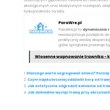
dotyczących głębokości osadzenia i szerokości
ekologicznych oraz elastycznych rozwiązań, dzięk
funkcjonalność na lata.
ParaWre.pl
ParaWre.pl to
dynamicznie r
rewolucjonizuje podejście d
praktyczną wiedzę ekspercką 
gdzie sprzątanie przestaje b
Wiosenne wapnowanie trawnika - k
Dlaczego warto segregować śmieci? Poznaj 
Czym najskuteczniej oddzielić korę od traw
Jak estetycznie odgrodzić kamienie od tra
Jak dokładnie wyciąć trawę przy obrzeżach