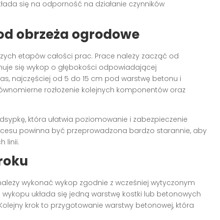
kłada się na odporność na działanie czynników
od obrzeża ogrodowe
szych etapów całości prac. Prace należy zacząć od
nuje się wykop o głębokości odpowiadającej
 najczęściej od 5 do 15 cm pod warstwę betonu i
 równomierne rozłożenie kolejnych komponentów oraz
sypkę, która ułatwia poziomowanie i zabezpieczenie
ocesu powinna być przeprowadzona bardzo starannie, aby
linii.
roku
 należy wykonać wykop zgodnie z wcześniej wytyczonym
ie wykopu układa się jedną warstwę kostki lub betonowych
 Kolejny krok to przygotowanie warstwy betonowej, która