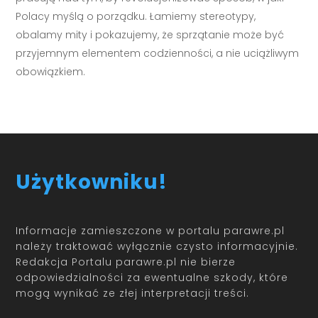
Polacy myślą o porządku. Łamiemy stereotypy,
obalamy mity i pokazujemy, że sprzątanie może być
przyjemnym elementem codzienności, a nie uciążliwym
obowiązkiem.
Użytkowniku!
Informacje zamieszczone w portalu parawre.pl
należy traktować wyłącznie czysto informacyjnie.
Redakcja Portalu parawre.pl nie bierze
odpowiedzialności za ewentualne szkody, które
mogą wynikać ze złej interpretacji treści.