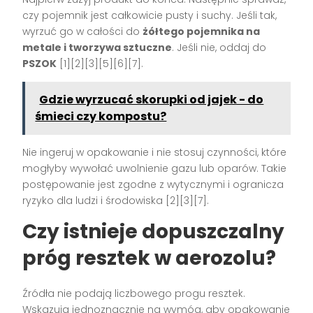
czy pojemnik jest całkowicie pusty i suchy. Jeśli tak,
wyrzuć go w całości do
żółtego pojemnika na
metale i tworzywa sztuczne
. Jeśli nie, oddaj do
PSZOK
[1][2][3][5][6][7].
Gdzie wyrzucać skorupki od jajek - do
śmieci czy kompostu?
Nie ingeruj w opakowanie i nie stosuj czynności, które
mogłyby wywołać uwolnienie gazu lub oparów. Takie
postępowanie jest zgodne z wytycznymi i ogranicza
ryzyko dla ludzi i środowiska [2][3][7].
Czy istnieje dopuszczalny
próg resztek w aerozolu?
Źródła nie podają liczbowego progu resztek.
Wskazują jednoznacznie na wymóg, aby opakowanie