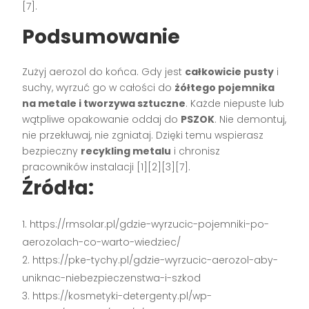
[7].
Podsumowanie
Zużyj aerozol do końca. Gdy jest
całkowicie pusty
i
suchy, wyrzuć go w całości do
żółtego pojemnika
na metale i tworzywa sztuczne
. Każde niepuste lub
wątpliwe opakowanie oddaj do
PSZOK
. Nie demontuj,
nie przekłuwaj, nie zgniataj. Dzięki temu wspierasz
bezpieczny
recykling metalu
i chronisz
pracowników instalacji [1][2][3][7].
Źródła:
https://rmsolar.pl/gdzie-wyrzucic-pojemniki-po-
aerozolach-co-warto-wiedziec/
https://pke-tychy.pl/gdzie-wyrzucic-aerozol-aby-
uniknac-niebezpieczenstwa-i-szkod
https://kosmetyki-detergenty.pl/wp-