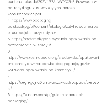
content/uploads/2021/11/FEA_WYTYCZNE_Przewodnik-
po-recyklingu-zu%C5%BCytych-aerozoli-
konsumenckich.pdf
https://www.packaging-
polska.pl/pg/pl/content/ekologia/zutylizowac_europ
e_europejskie_przyklady.html
https://strefart.pl/gdzie-wyrzucic-opakowanie-po-
dezodorancie-w-sprayu/
https://www.kosmopedia.org/srodowisko/opakowani
a-kosmetykow-i-srodowisko/segregacja/gdzie-
wyrzucac-opakowanie-po-kosmetyku/
https://segregujna5.um.warszawa.pl/odpady/aerozo
le/
https://fxtincan.com/pl/guide-to-aerosol-
packaging/