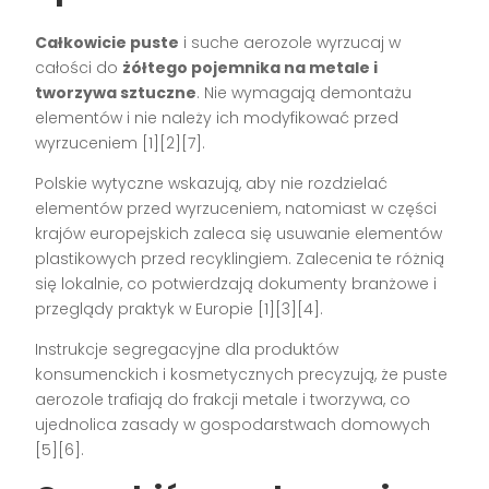
Całkowicie puste
i suche aerozole wyrzucaj w
całości do
żółtego pojemnika na metale i
tworzywa sztuczne
. Nie wymagają demontażu
elementów i nie należy ich modyfikować przed
wyrzuceniem [1][2][7].
Polskie wytyczne wskazują, aby nie rozdzielać
elementów przed wyrzuceniem, natomiast w części
krajów europejskich zaleca się usuwanie elementów
plastikowych przed recyklingiem. Zalecenia te różnią
się lokalnie, co potwierdzają dokumenty branżowe i
przeglądy praktyk w Europie [1][3][4].
Instrukcje segregacyjne dla produktów
konsumenckich i kosmetycznych precyzują, że puste
aerozole trafiają do frakcji metale i tworzywa, co
ujednolica zasady w gospodarstwach domowych
[5][6].