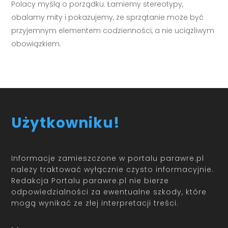
Polacy myślą o porządku. Łamiemy stereotypy,
obalamy mity i pokazujemy, że sprzątanie może być
przyjemnym elementem codzienności, a nie uciążliwym
obowiązkiem.
Użytkowniku!
Informacje zamieszczone w portalu parawre.pl
należy traktować wyłącznie czysto informacyjnie.
Redakcja Portalu parawre.pl nie bierze
odpowiedzialności za ewentualne szkody, które
mogą wynikać ze złej interpretacji treści.