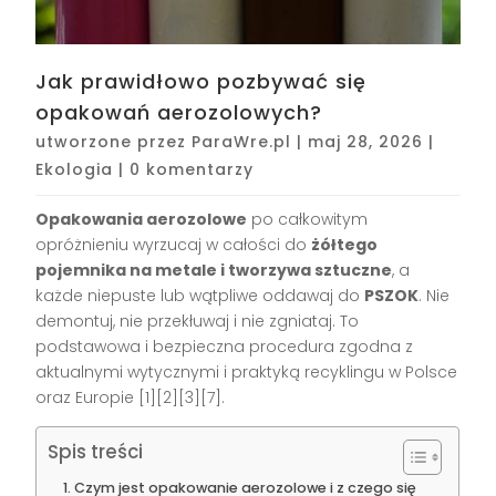
Jak prawidłowo pozbywać się
opakowań aerozolowych?
utworzone przez
ParaWre.pl
|
maj 28, 2026
|
Ekologia
|
0 komentarzy
Opakowania aerozolowe
po całkowitym
opróżnieniu wyrzucaj w całości do
żółtego
pojemnika na metale i tworzywa sztuczne
, a
każde niepuste lub wątpliwe oddawaj do
PSZOK
. Nie
demontuj, nie przekłuwaj i nie zgniataj. To
podstawowa i bezpieczna procedura zgodna z
aktualnymi wytycznymi i praktyką recyklingu w Polsce
oraz Europie [1][2][3][7].
Spis treści
Czym jest opakowanie aerozolowe i z czego się