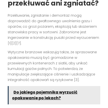
przekłuwać ani zgniatać?
Przekłuwanie, zgniatanie i demontaż mogą
doprowadzić do gwałtownego uwolnienia gazu i
oparów, co grozi pożarem, eksplozją lub skażeniem
stanowiska pracy w sortowni. Zabronione jest
ingerowanie w konstrukcję puszki przed wyrzuceniem
[1][2][7].
Wytyczne branżowe wskazują także, że sprasowane
opakowania muszą być gromadzone w
przewiewnych kontenerach z siatki, aby unikać
kumulacji gazów palnych. To potwierdza, że
manipulacje zwiększające ciśnienie i uszkadzające
integralność opakowań są ryzykowne [3].
Do jakiego pojemnika wyrzucić
opakowanie po lekach?