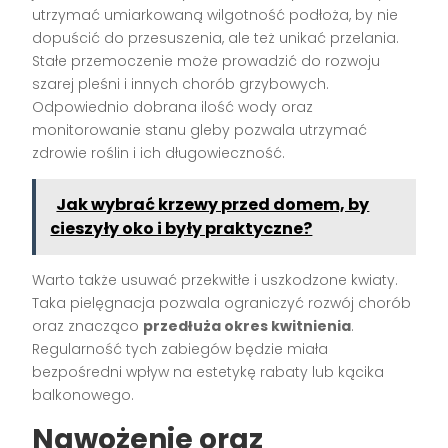
utrzymać umiarkowaną wilgotność podłoża, by nie
dopuścić do przesuszenia, ale też unikać przelania.
Stałe przemoczenie może prowadzić do rozwoju
szarej pleśni i innych chorób grzybowych.
Odpowiednio dobrana ilość wody oraz
monitorowanie stanu gleby pozwala utrzymać
zdrowie roślin i ich długowieczność.
Jak wybrać krzewy przed domem, by
cieszyły oko i były praktyczne?
Warto także usuwać przekwitłe i uszkodzone kwiaty.
Taka pielęgnacja pozwala ograniczyć rozwój chorób
oraz znacząco
przedłuża okres kwitnienia
.
Regularność tych zabiegów będzie miała
bezpośredni wpływ na estetykę rabaty lub kącika
balkonowego.
Nawożenie oraz