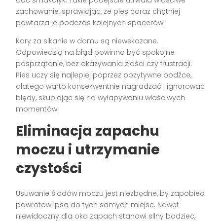
dać smakołyk. Takie podejście utrwala właściwe
zachowanie, sprawiając, że pies coraz chętniej
powtarza je podczas kolejnych spacerów.
Kary za sikanie w domu są niewskazane.
Odpowiedzią na błąd powinno być spokojne
posprzątanie, bez okazywania złości czy frustracji.
Pies uczy się najlepiej poprzez pozytywne bodźce,
dlatego warto konsekwentnie nagradzać i ignorować
błędy, skupiając się na wyłapywaniu właściwych
momentów.
Eliminacja zapachu
moczu i utrzymanie
czystości
Usuwanie śladów moczu jest niezbędne, by zapobiec
powrotowi psa do tych samych miejsc. Nawet
niewidoczny dla oka zapach stanowi silny bodziec,