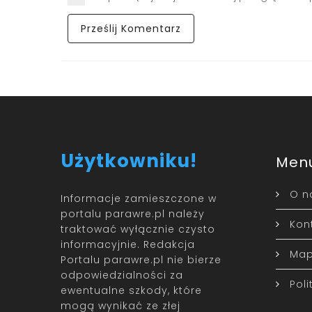
Użytkowniku!
Men
O n
Informacje zamieszczone w
portalu parawre.pl należy
Kon
traktować wyłącznie czysto
informacyjnie. Redakcja
Map
Portalu parawre.pl nie bierze
odpowiedzialności za
Pol
ewentualne szkody, które
mogą wynikać ze złej