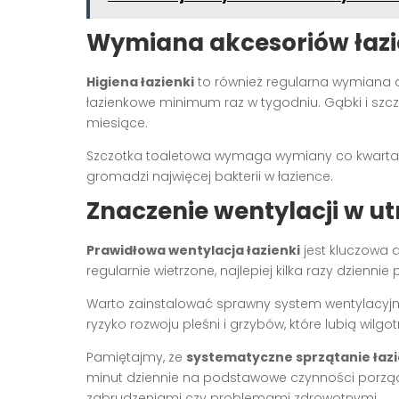
Wymiana akcesoriów łaz
Higiena łazienki
to również regularna wymiana ak
łazienkowe minimum raz w tygodniu. Gąbki i szc
miesiące.
Szczotka toaletowa wymaga wymiany co kwartał, n
gromadzi najwięcej bakterii w łazience.
Znaczenie wentylacji w u
Prawidłowa wentylacja łazienki
jest kluczowa 
regularnie wietrzone, najlepiej kilka razy dzienni
Warto zainstalować sprawny system wentylacyjny
ryzyko rozwoju pleśni i grzybów, które lubią wilgo
Pamiętajmy, że
systematyczne sprzątanie łazi
minut dziennie na podstawowe czynności porządk
zabrudzeniami czy problemami zdrowotnymi.