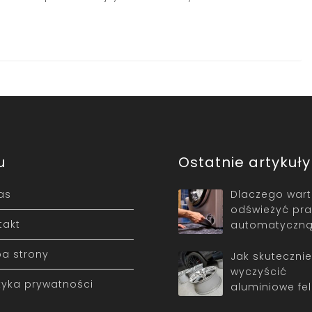
u
Ostatnie artykuły
as
Dlaczego war
odświeżyć pra
takt
automatyczn
a strony
Jak skutecznie
wyczyścić
ityka prywatności
aluminiowe fel