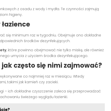
zienkowych z osadu z wody i mydła. Te czynności zajmują
ziom higieny.
 łazience
ć się minimum raz w tygodniu. Obejmuje ono dokładne
 odpowiednich środków dezynfekujących.
lety
, które powinno obejmować nie tylko miskę, ale również
dnego umycia z użyciem środka dezynfekującego.
 jak często się nimi zajmować?
ykonywane co najmniej raz w miesiącu. Wtedy
i, takimi jak kamień czy zacieki.
gi – ich dokładne czyszczenie zaleca się przeprowadzać
 zachowaniu świeżego wyglądu łazienki.
ście?