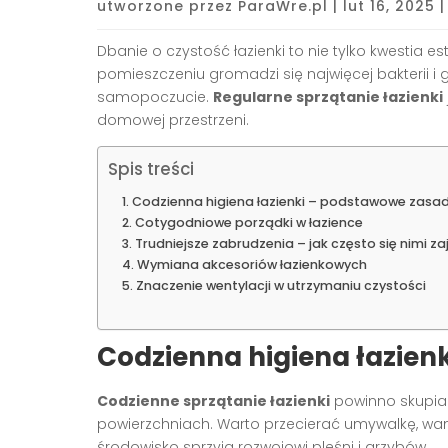
utworzone przez
ParaWre.pl
|
lut 16, 2025
Dbanie o czystość łazienki to nie tylko kwestia e
pomieszczeniu gromadzi się najwięcej bakterii 
samopoczucie.
Regularne sprzątanie łazienki
domowej przestrzeni.
Spis treści
Codzienna higiena łazienki – podstawowe zasa
Cotygodniowe porządki w łazience
Trudniejsze zabrudzenia – jak często się nimi 
Wymiana akcesoriów łazienkowych
Znaczenie wentylacji w utrzymaniu czystości
Codzienna higiena łazien
Codzienne sprzątanie łazienki
powinno skupiać
powierzchniach. Warto przecierać umywalkę, wa
środowisko sprzyja rozwojowi pleśni i grzybów.