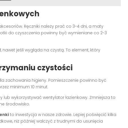
ienkowych
cesoriów. Ręczniki należy prać co 3-4 dni, a maty
zotki do czyszczenia powinny być wymieniane co 2-3
awet jeśli wygląda na czystą. To element, który
trzymaniu czystości
dla zachowania higieny. Pomieszczenie powinno być
e przez minimum 10 minut.
 lub wykorzystywać wentylator łazienkowy. Zmniejsza to
tne środowisko.
enki
to inwestycja w nasze zdrowie. Lepiej poświęcić kilka
owe, niż później walczyć z trudnymi do usunięcia