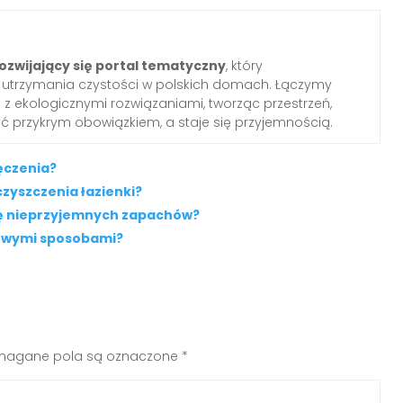
ozwijający się portal tematyczny
, który
o utrzymania czystości w polskich domach. Łączymy
z ekologicznymi rozwiązaniami, tworząc przestrzeń,
yć przykrym obowiązkiem, a staje się przyjemnością.
ęczenia?
zyszczenia łazienki?
się nieprzyjemnych zapachów?
mowymi sposobami?
agane pola są oznaczone
*