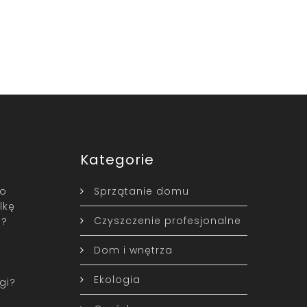
Kategorie
to
Sprzątanie domu
lkę
Czyszczenie profesjonalne
ą?
Dom i wnętrza
Ekologia
gi?