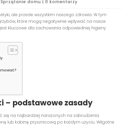
|
Sprzątanie domu
|
0 komentarzy
stetyki, ale przede wszystkim naszego zdrowia. W tym
i grzybów, które mogą negatywnie wpływać na nasze
jest kluczowe dla zachowania odpowiedniej higieny
dy
zajmować?
ki – podstawowe zasady
 się na najbardziej narażonych na zabrudzenia
nnę lub kabinę prysznicową po każdym użyciu. Wilgotne