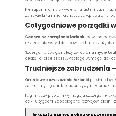
Nie zapominajmy o wycieraniu luster i baterii ła
zaledwie kilka minut, a znacząco wpływają na po
Cotygodniowe porządki w
Generalne sprzątanie łazienki
powinno odbywa
czyszczenie wszystkich powierzchni przy użyciu
Szczególną uwagę należy zwrócić na
mycie toa
deskę i okolice sedesu. Podłoga wymaga dokła
Trudniejsze zabrudzenia –
Gruntowne czyszczenie łazienki
powinno być w
zajmujemy się bardziej uporczywymi zabrudzeniam
Fugi między płytkami wymagają szczególnej uwa
co 4-6 tygodni. Zapobiega to rozwojowi pleśni i
Ile kosztuje umycie okna w dużym mie