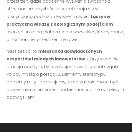
przestrzeń, gdzie codzienne wyzwania związane z
utrzymaniem czystości przekształcają się w
fascynującą podróż ku lepszemu życiu.
Łączymy
praktyczną wiedzę z ekologicznym podejściem
,
tworząc unikalną platformę dla wszystkich, którzy marzą
o harmonijnej przestrzeni życiowej.
Nasz zespół to
mieszanka doświadczonych
ekspertów i młodych innowatorów
, którzy wspólnie
pracują nad tym, by revolucjonizować sposób, w jaki
Polacy myślą o porządku. Łamiemy stereotypy,
obalamy mity i pokazujemy, że sprzątanie może być
przyjemnym elementem codzienności, a nie uciążliwym
obowiązkiem.