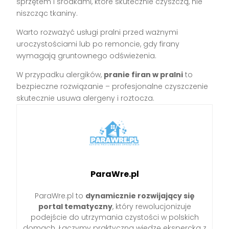
sprzętem i środkami, które skutecznie czyszczą, nie
niszcząc tkaniny.
Warto rozważyć usługi pralni przed ważnymi
uroczystościami lub po remoncie, gdy firany
wymagają gruntownego odświeżenia.
W przypadku alergików,
pranie firan w pralni
to
bezpieczne rozwiązanie – profesjonalne czyszczenie
skutecznie usuwa alergeny i roztocza.
ParaWre.pl
ParaWre.pl to
dynamicznie rozwijający się
portal tematyczny
, który rewolucjonizuje
podejście do utrzymania czystości w polskich
domach. Łączymy praktyczną wiedzę ekspercką z