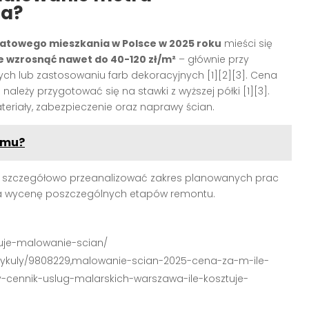
ia?
atowego mieszkania w Polsce w 2025 roku
mieści się
 wzrosnąć nawet do 40-120 zł/m²
– głównie przy
ych lub zastosowaniu farb dekoracyjnych
[1][2][3]
. Cena
h należy przygotować się na stawki z wyższej półki
[1][3]
.
ateriały, zabezpieczenie oraz naprawy ścian.
omu?
o szczegółowo przeanalizować zakres planowanych prac
ia wycenę poszczególnych etapów remontu.
ztuje-malowanie-scian/
/artykuly/9808229,malowanie-scian-2025-cena-za-m-ile-
-cennik-uslug-malarskich-warszawa-ile-kosztuje-