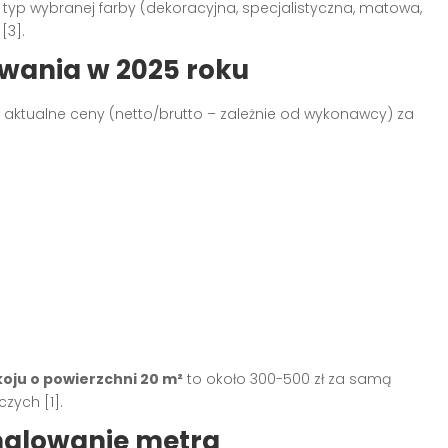
z typ wybranej farby (dekoracyjna, specjalistyczna, matowa,
][3]
.
wania w 2025 roku
, aktualne ceny (netto/brutto – zależnie od wykonawcy) za
oju o powierzchni 20 m²
to około 300-500 zł za samą
wczych
[1]
.
omalowanie metra