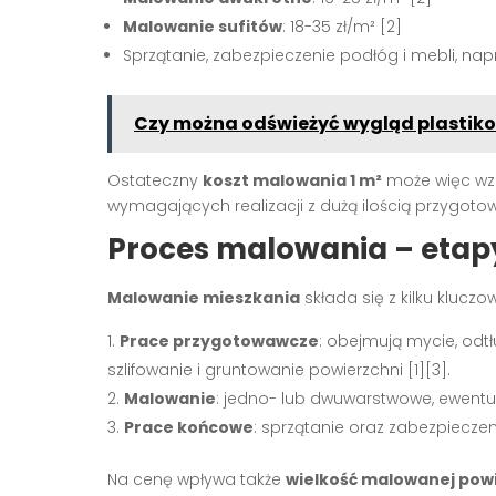
Malowanie sufitów
: 18-35 zł/m²
[2]
Sprzątanie, zabezpieczenie podłóg i mebli, n
Czy można odświeżyć wygląd plastik
Ostateczny
koszt malowania 1 m²
może więc wz
wymagających realizacji z dużą ilością przygo
Proces malowania – etapy
Malowanie mieszkania
składa się z kilku klucz
Prace przygotowawcze
: obejmują mycie, odtł
szlifowanie i gruntowanie powierzchni
[1][3]
.
Malowanie
: jedno- lub dwuwarstwowe, ewent
Prace końcowe
: sprzątanie oraz zabezpiecz
Na cenę wpływa także
wielkość malowanej pow