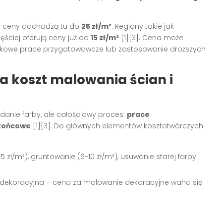
– ceny dochodzą tu do
25 zł/m²
. Regiony takie jak
ęściej oferują ceny już od
15 zł/m²
[1][3]
. Cena może
tkowe prace przygotowawcze lub zastosowanie droższych
a koszt malowania ścian i
danie farby, ale całościowy proces:
prace
 końcowe
[1][3]
. Do głównych elementów kosztotwórczych
 zł/m²), gruntowanie (6-10 zł/m²), usuwanie starej farby
, dekoracyjna – cena za malowanie dekoracyjne waha się