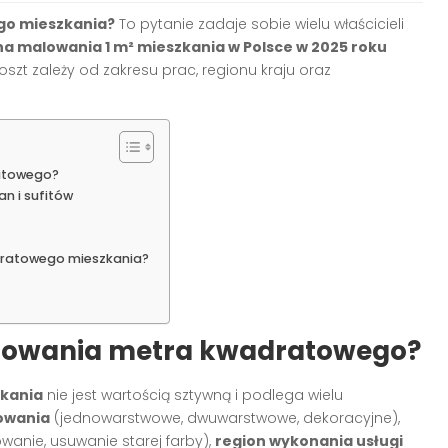
go mieszkania?
To pytanie zadaje sobie wielu właścicieli
na malowania 1 m² mieszkania w Polsce w 2025 roku
koszt zależy od zakresu prac, regionu kraju oraz
atowego?
n i sufitów
dratowego mieszkania?
alowania metra kwadratowego?
kania
nie jest wartością sztywną i podlega wielu
owania
(jednowarstwowe, dwuwarstwowe, dekoracyjne),
wanie, usuwanie starej farby),
region wykonania usługi