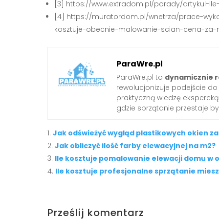
[3] https://www.extradom.pl/porady/artykul-il
[4] https://muratordom.pl/wnetrza/prace-wyk
kosztuje-obecnie-malowanie-scian-cena-za
ParaWre.pl
ParaWre.pl to
dynamicznie r
rewolucjonizuje podejście d
praktyczną wiedzę ekspercką 
gdzie sprzątanie przestaje b
Jak odświeżyć wygląd plastikowych okien z
Jak obliczyć ilość farby elewacyjnej na m2?
Ile kosztuje pomalowanie elewacji domu w 
Ile kosztuje profesjonalne sprzątanie mies
Prześlij komentarz