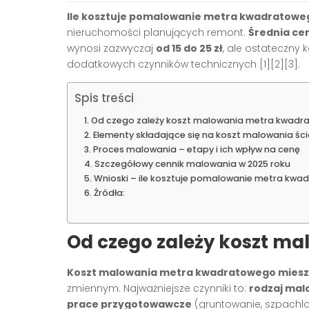
Ile kosztuje pomalowanie metra kwadratowe
nieruchomości planujących remont.
Średnia ce
wynosi zazwyczaj
od 15 do 25 zł
, ale ostateczny 
dodatkowych czynników technicznych
[1][2][3]
.
Spis treści
Od czego zależy koszt malowania metra kwadr
Elementy składające się na koszt malowania ścia
Proces malowania – etapy i ich wpływ na cenę
Szczegółowy cennik malowania w 2025 roku
Wnioski – ile kosztuje pomalowanie metra kwa
Źródła:
Od czego zależy koszt m
Koszt malowania metra kwadratowego miesz
zmiennym. Najważniejsze czynniki to:
rodzaj mal
prace przygotowawcze
(gruntowanie, szpachlo