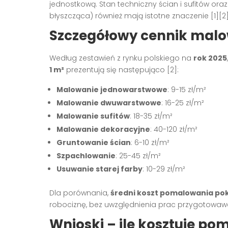
jednostkową. Stan techniczny ścian i sufitów ora
błyszcząca) również mają istotne znaczenie
[1][2
Szczegółowy cennik malo
Według zestawień z rynku polskiego na
rok 2025
1 m²
prezentują się następująco
[2]
:
Malowanie jednowarstwowe
: 9-15 zł/m²
Malowanie dwuwarstwowe
: 16-25 zł/m²
Malowanie sufitów
: 18-35 zł/m²
Malowanie dekoracyjne
: 40-120 zł/m²
Gruntowanie ścian
: 6-10 zł/m²
Szpachlowanie
: 25-45 zł/m²
Usuwanie starej farby
: 10-29 zł/m²
Dla porównania,
średni koszt pomalowania pok
robociznę, bez uwzględnienia prac przygotowa
Wnioski – ile kosztuje p