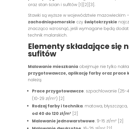
oraz stan ścian i sufitów
[1][2][3]
.
Stawki są wyższe w województwie mazowieckim 
zachodniopomorskie
czy
świętokrzyskie
najcz
znacząco wzrosnąć, jeśli wymagane będą doda
technik malarskich.
Elementy składające się n
sufitów
Malowanie mieszkania
obejmuje nie tylko nakła
przygotowawcze, aplikację farby oraz prace
należą:
Prace przygotowawcze
: szpachlowanie (25-45
(10-29 zł/m²)
[2]
Rodzaj farby i technika
: matowa, błyszcząca
od 40 do 120 zł/m²
[2]
Malowanie jednowarstwowe
: 9-15 zł/m²
[2]
Malowanie dwukrotne
: 16-25 zł/m²
[2]