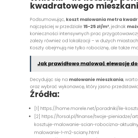
kwadratowego mieszkan
Podsumowując,
koszt malowania metra kwadr
najczęściej w przedziale
15-25 zł/m²
, jednak
może
konieczności intensywnych prac przygotowawcz
zależy również od lokalizacji – w dużych miastac
Koszty obejmują nie tylko robociznę, ale także m
Jak prawidłowo malować elewację d
Decydując się na
malowanie mieszkania
, wart
oraz wybrać wykonawcę, który jasno przedstaw
Źródła:
[1] https://home.morele.net/poradniki/ile-kos
[2] https://forsal.pl/finanse/twoje-pieniadze
kosztuje-malowanie-scian-robocizna-aktualny
malowanie-1-m2-sciany.html