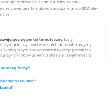
e-kosztuje-malowanie-scian-aktualny-cennik
onczeniowe/cennik-malowania-scian-na-rok-2025-ile-
-m2-a
ozwijający się portal tematyczny
, który
o utrzymania czystości w polskich domach. Łączymy
z ekologicznymi rozwiązaniami, tworząc przestrzeń,
yć przykrym obowiązkiem, a staje się przyjemnością.
a pomocą farby?
obecnych realiach?
zkania?