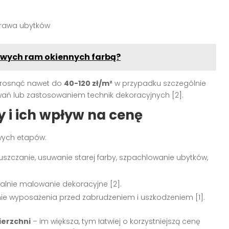
aprawa ubytków
owych ram okiennych farbą?
rosnąć nawet do
40-120 zł/m²
w przypadku szczególnie
towań lub zastosowaniem technik dekoracyjnych
[2]
.
 i ich wpływ na cenę
owych etapów:
uszczanie, usuwanie starej farby, szpachlowanie ubytków,
ualnie malowanie dekoracyjne
[2]
.
enie wyposażenia przed zabrudzeniem i uszkodzeniem
[1]
.
ierzchni
– im większa, tym łatwiej o korzystniejszą cenę