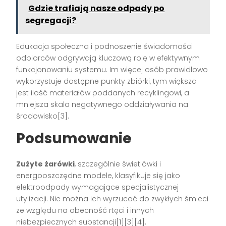
Gdzie trafiają nasze odpady po
segregacji?
Edukacja społeczna i podnoszenie świadomości
odbiorców odgrywają kluczową rolę w efektywnym
funkcjonowaniu systemu. Im więcej osób prawidłowo
wykorzystuje dostępne punkty zbiórki, tym większa
jest ilość materiałów poddanych recyklingowi, a
mniejsza skala negatywnego oddziaływania na
środowisko[3].
Podsumowanie
Zużyte żarówki
, szczególnie świetlówki i
energooszczędne modele, klasyfikuje się jako
elektroodpady wymagające specjalistycznej
utylizacji. Nie można ich wyrzucać do zwykłych śmieci
ze względu na obecność rtęci i innych
niebezpiecznych substancji[1][3][4].