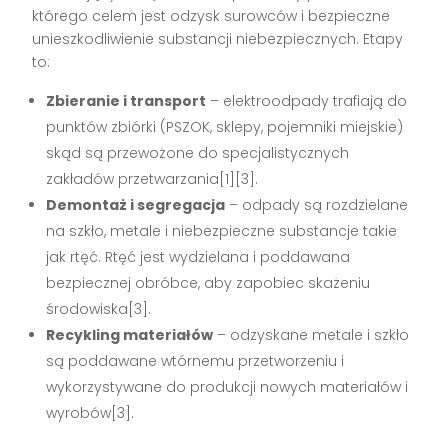
którego celem jest odzysk surowców i bezpieczne
unieszkodliwienie substancji niebezpiecznych. Etapy
to:
Zbieranie i transport
– elektroodpady trafiają do
punktów zbiórki (PSZOK, sklepy, pojemniki miejskie)
skąd są przewożone do specjalistycznych
zakładów przetwarzania[1][3].
Demontaż i segregacja
– odpady są rozdzielane
na szkło, metale i niebezpieczne substancje takie
jak rtęć. Rtęć jest wydzielana i poddawana
bezpiecznej obróbce, aby zapobiec skażeniu
środowiska[3].
Recykling materiałów
– odzyskane metale i szkło
są poddawane wtórnemu przetworzeniu i
wykorzystywane do produkcji nowych materiałów i
wyrobów[3].