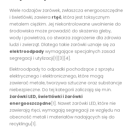
Wiele rodzajów żarówek, zwłaszcza energooszczędne
i świetlówki, zawiera
rtęć
, która jest toksycznym
metalem ciężkim. Jej niekontrolowane uwolnienie do
środowiska może prowadzić do skażenia gleby,
wody i powietrza, co stwarza zagrożenie dla zdrowia
ludzi i zwierząt. Dlatego takie żarówki uznaje się za
elektroodpady
wymagające specjalnych zasad
segregacji i utylizacji[1][3][4].
Elektroodpady to odpadki pochodzące z sprzętu
elektrycznego i elektronicznego, które mogą
zawierać metale, tworzywa sztuczne oraz substancje
niebezpieczne. Do tej kategorii zaliczają się m.in.
żarówki LED, świetlówki i żarówki
energooszczędne
[1]. Nawet żarówki LED, które nie
zawierają rtęci, wymagają segregacji ze względu na
obecność metali i materiałów nadających się do
recyklingu[1].