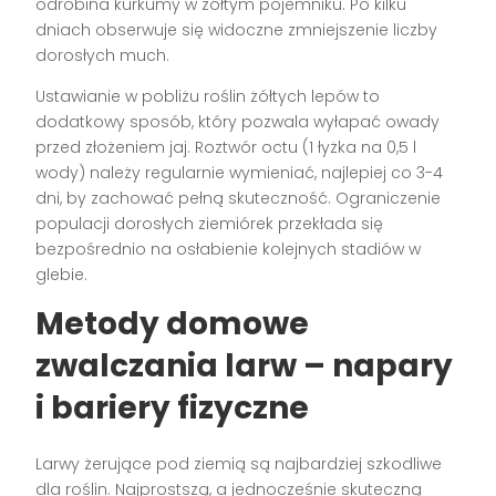
odrobina kurkumy w żółtym pojemniku. Po kilku
dniach obserwuje się widoczne zmniejszenie liczby
dorosłych much.
Ustawianie w pobliżu roślin żółtych lepów to
dodatkowy sposób, który pozwala wyłapać owady
przed złożeniem jaj. Roztwór octu (1 łyżka na 0,5 l
wody) należy regularnie wymieniać, najlepiej co 3-4
dni, by zachować pełną skuteczność. Ograniczenie
populacji dorosłych ziemiórek przekłada się
bezpośrednio na osłabienie kolejnych stadiów w
glebie.
Metody domowe
zwalczania larw – napary
i bariery fizyczne
Larwy żerujące pod ziemią są najbardziej szkodliwe
dla roślin. Najprostszą, a jednocześnie skuteczną