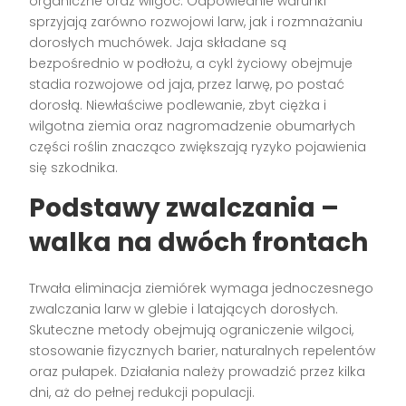
organiczne oraz wilgoć. Odpowiednie warunki
sprzyjają zarówno rozwojowi larw, jak i rozmnażaniu
dorosłych muchówek. Jaja składane są
bezpośrednio w podłożu, a cykl życiowy obejmuje
stadia rozwojowe od jaja, przez larwę, po postać
dorosłą. Niewłaściwe podlewanie, zbyt ciężka i
wilgotna ziemia oraz nagromadzenie obumarłych
części roślin znacząco zwiększają ryzyko pojawienia
się szkodnika.
Podstawy zwalczania –
walka na dwóch frontach
Trwała eliminacja ziemiórek wymaga jednoczesnego
zwalczania larw w glebie i latających dorosłych.
Skuteczne metody obejmują ograniczenie wilgoci,
stosowanie fizycznych barier, naturalnych repelentów
oraz pułapek. Działania należy prowadzić przez kilka
dni, aż do pełnej redukcji populacji.