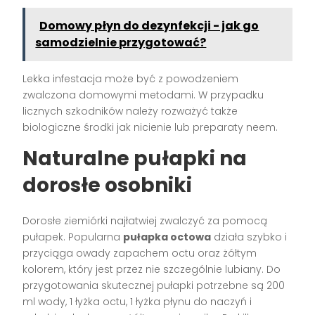
Domowy płyn do dezynfekcji - jak go
samodzielnie przygotować?
Lekka infestacja może być z powodzeniem
zwalczona domowymi metodami. W przypadku
licznych szkodników należy rozważyć także
biologiczne środki jak nicienie lub preparaty neem.
Naturalne pułapki na
dorosłe osobniki
Dorosłe ziemiórki najłatwiej zwalczyć za pomocą
pułapek. Popularna
pułapka octowa
działa szybko i
przyciąga owady zapachem octu oraz żółtym
kolorem, który jest przez nie szczególnie lubiany. Do
przygotowania skutecznej pułapki potrzebne są 200
ml wody, 1 łyżka octu, 1 łyżka płynu do naczyń i