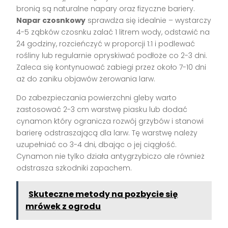
bronią są naturalne napary oraz fizyczne bariery.
Napar czosnkowy
sprawdza się idealnie – wystarczy
4-5 ząbków czosnku zalać 1 litrem wody, odstawić na
24 godziny, rozcieńczyć w proporcji 1:1 i podlewać
rośliny lub regularnie opryskiwać podłoże co 2-3 dni.
Zaleca się kontynuować zabiegi przez około 7-10 dni
aż do zaniku objawów żerowania larw.
Do zabezpieczania powierzchni gleby warto
zastosować 2-3 cm warstwę piasku lub dodać
cynamon który ogranicza rozwój grzybów i stanowi
barierę odstraszającą dla larw. Tę warstwę należy
uzupełniać co 3-4 dni, dbając o jej ciągłość.
Cynamon nie tylko działa antygrzybiczo ale również
odstrasza szkodniki zapachem.
Skuteczne metody na pozbycie się
mrówek z ogrodu