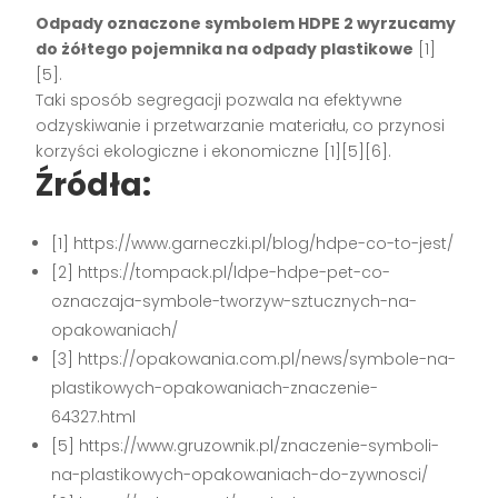
Odpady oznaczone symbolem HDPE 2 wyrzucamy
do żółtego pojemnika na odpady plastikowe
[1]
[5].
Taki sposób segregacji pozwala na efektywne
odzyskiwanie i przetwarzanie materiału, co przynosi
korzyści ekologiczne i ekonomiczne [1][5][6].
Źródła:
[1] https://www.garneczki.pl/blog/hdpe-co-to-jest/
[2] https://tompack.pl/ldpe-hdpe-pet-co-
oznaczaja-symbole-tworzyw-sztucznych-na-
opakowaniach/
[3] https://opakowania.com.pl/news/symbole-na-
plastikowych-opakowaniach-znaczenie-
64327.html
[5] https://www.gruzownik.pl/znaczenie-symboli-
na-plastikowych-opakowaniach-do-zywnosci/