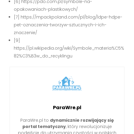
[6] https://pdo.com.pl/symbole-na-
opakowaniach-plastikowych/
[7] https://mpackpoland.com/pl/blog/ldpe-hdpe-
pet-oznaczenia-tworzyw-sztucznych-i-ich-
znaczenie/
[9]
https://pl.wikipedia.org/wiki/Symbole_materia%C5%
82%C3%B3w_do_recyklingu
ParaWre.pl
ParaWre.pl to
dynamicznie rozwijający się
portal tematyczny
, który rewolucjonizuje
podejście do utrzymania czystości w polskich