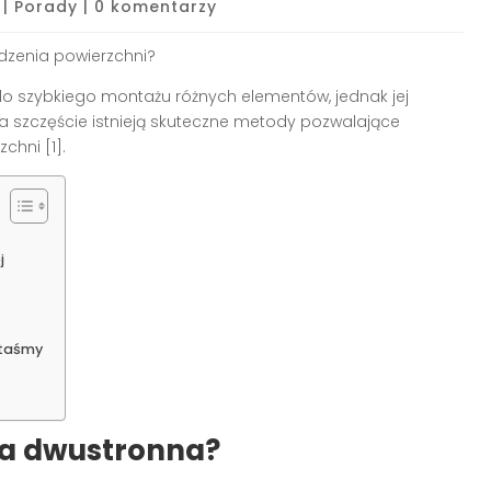
|
Porady
|
0 komentarzy
dzenia powierzchni?
do szybkiego montażu różnych elementów, jednak jej
 szczęście istnieją skuteczne metody pozwalające
chni [1].
j
 taśmy
ma dwustronna?