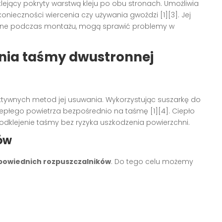
klejący pokryty warstwą kleju po obu stronach. Umożliwia
konieczności wiercenia czy używania gwoździ [1][3]. Jej
atne podczas montażu, mogą sprawić problemy w
nia taśmy dwustronnej
ektywnych metod jej usuwania. Wykorzystując suszarkę do
iepłego powietrza bezpośrednio na taśmę [1][4]. Ciepło
 odklejenie taśmy bez ryzyka uszkodzenia powierzchni.
ów
powiednich rozpuszczalników
. Do tego celu możemy