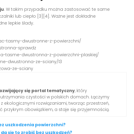
ju
. W takim przypadku można zastosować te same
lniki lub ciepło [3][4]. Ważne jest dokładne
ne lepkie ślady.
wac-tasmy-dwustronne-z-powierzchni/
ustronna-sprawdz
cna-tasme-dwustronna-z-powierzchni-plaskiej/
asme-dwustronna-ze-sciany/13
azowa-ze-sciany
ozwijający się portal tematyczny
, który
o utrzymania czystości w polskich domach. Łączymy
z ekologicznymi rozwiązaniami, tworząc przestrzeń,
yć przykrym obowiązkiem, a staje się przyjemnością.
ez uszkodzenia powierzchni?
da się to zrobić bez uszkodzeń?