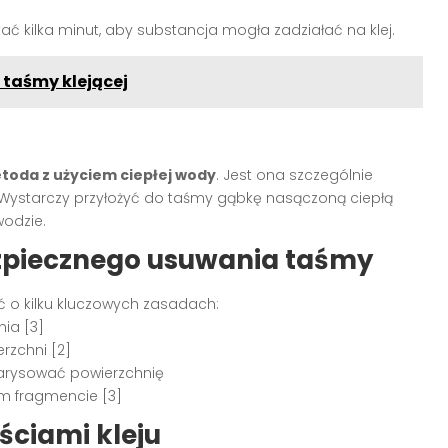
ać kilka minut, aby substancja mogła zadziałać na klej.
 taśmy klejącej
toda z użyciem ciepłej wody
. Jest ona szczególnie
. Wystarczy przyłożyć do taśmy gąbkę nasączoną ciepłą
wodzie.
zpiecznego usuwania taśmy
ć o kilku kluczowych zasadach:
ia [3]
rzchni [2]
 zarysować powierzchnię
m fragmencie [3]
ściami kleju