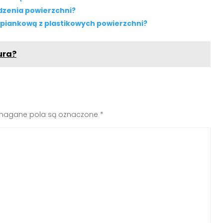
dzenia powierzchni?
piankową z plastikowych powierzchni?
ura?
agane pola są oznaczone
*