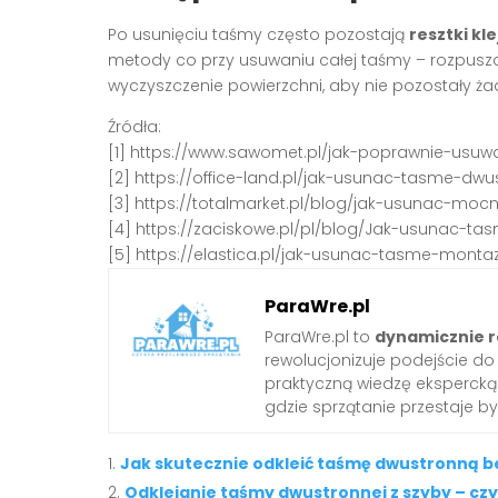
Po usunięciu taśmy często pozostają
resztki kle
metody co przy usuwaniu całej taśmy – rozpuszcza
wyczyszczenie powierzchni, aby nie pozostały żad
Źródła:
[1] https://www.sawomet.pl/jak-poprawnie-usu
[2] https://office-land.pl/jak-usunac-tasme-dw
[3] https://totalmarket.pl/blog/jak-usunac-mo
[4] https://zaciskowe.pl/pl/blog/Jak-usunac-t
[5] https://elastica.pl/jak-usunac-tasme-mont
ParaWre.pl
ParaWre.pl to
dynamicznie r
rewolucjonizuje podejście d
praktyczną wiedzę ekspercką 
gdzie sprzątanie przestaje b
Jak skutecznie odkleić taśmę dwustronną b
Odklejanie taśmy dwustronnej z szyby – czy 