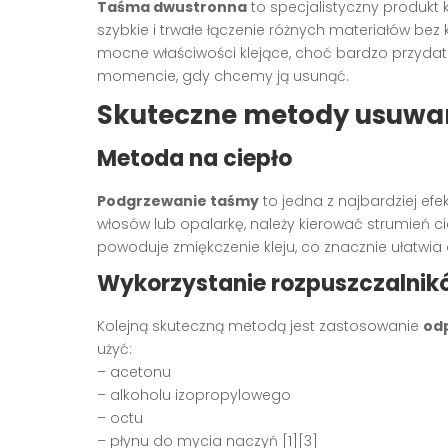
Taśma dwustronna
to specjalistyczny produkt 
szybkie i trwałe łączenie różnych materiałów bez 
mocne właściwości klejące, choć bardzo przyd
momencie, gdy chcemy ją usunąć.
Skuteczne metody usuwa
Metoda na ciepło
Podgrzewanie taśmy
to jedna z najbardziej ef
włosów lub opalarkę, należy kierować strumień c
powoduje zmiękczenie kleju, co znacznie ułatwia
Wykorzystanie rozpuszczalnik
Kolejną skuteczną metodą jest zastosowanie
od
użyć:
– acetonu
– alkoholu izopropylowego
– octu
– płynu do mycia naczyń [1][3]