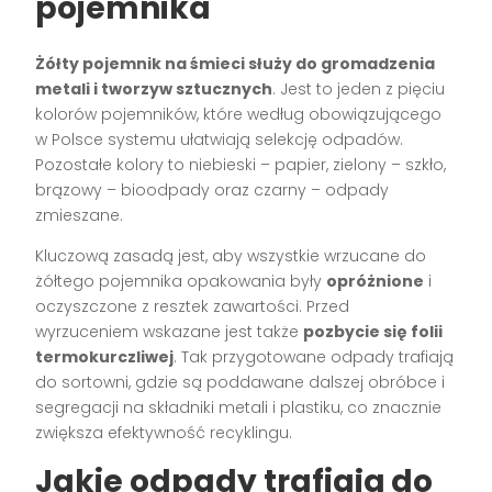
pojemnika
Żółty pojemnik na śmieci służy do gromadzenia
metali i tworzyw sztucznych
. Jest to jeden z pięciu
kolorów pojemników, które według obowiązującego
w Polsce systemu ułatwiają selekcję odpadów.
Pozostałe kolory to niebieski – papier, zielony – szkło,
brązowy – bioodpady oraz czarny – odpady
zmieszane.
Kluczową zasadą jest, aby wszystkie wrzucane do
żółtego pojemnika opakowania były
opróżnione
i
oczyszczone z resztek zawartości. Przed
wyrzuceniem wskazane jest także
pozbycie się folii
termokurczliwej
. Tak przygotowane odpady trafiają
do sortowni, gdzie są poddawane dalszej obróbce i
segregacji na składniki metali i plastiku, co znacznie
zwiększa efektywność recyklingu.
Jakie odpady trafiają do