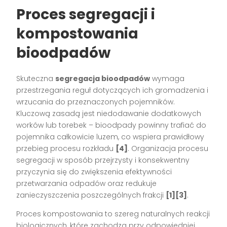
Proces segregacji i
kompostowania
bioodpadów
Skuteczna
segregacja bioodpadów
wymaga
przestrzegania reguł dotyczących ich gromadzenia i
wrzucania do przeznaczonych pojemników.
Kluczową zasadą jest niedodawanie dodatkowych
worków lub torebek – bioodpady powinny trafiać do
pojemnika całkowicie luzem, co wspiera prawidłowy
przebieg procesu rozkładu
[4]
. Organizacja procesu
segregacji w sposób przejrzysty i konsekwentny
przyczynia się do zwiększenia efektywności
przetwarzania odpadów oraz redukuje
zanieczyszczenia poszczególnych frakcji
[1][3]
.
Proces kompostowania to szereg naturalnych reakcji
biologicznych, które zachodzą przy odpowiedniej