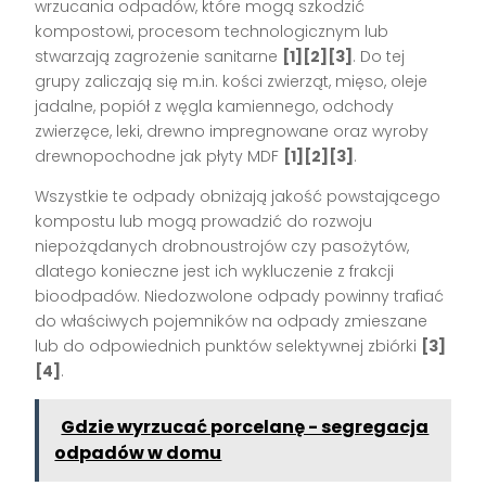
wrzucania odpadów, które mogą szkodzić
kompostowi, procesom technologicznym lub
stwarzają zagrożenie sanitarne
[1][2][3]
. Do tej
grupy zaliczają się m.in. kości zwierząt, mięso, oleje
jadalne, popiół z węgla kamiennego, odchody
zwierzęce, leki, drewno impregnowane oraz wyroby
drewnopochodne jak płyty MDF
[1][2][3]
.
Wszystkie te odpady obniżają jakość powstającego
kompostu lub mogą prowadzić do rozwoju
niepożądanych drobnoustrojów czy pasożytów,
dlatego konieczne jest ich wykluczenie z frakcji
bioodpadów. Niedozwolone odpady powinny trafiać
do właściwych pojemników na odpady zmieszane
lub do odpowiednich punktów selektywnej zbiórki
[3]
[4]
.
Gdzie wyrzucać porcelanę - segregacja
odpadów w domu