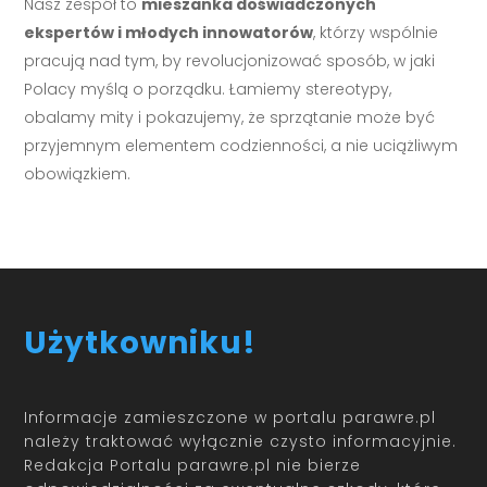
Nasz zespół to
mieszanka doświadczonych
ekspertów i młodych innowatorów
, którzy wspólnie
pracują nad tym, by revolucjonizować sposób, w jaki
Polacy myślą o porządku. Łamiemy stereotypy,
obalamy mity i pokazujemy, że sprzątanie może być
przyjemnym elementem codzienności, a nie uciążliwym
obowiązkiem.
Użytkowniku!
Informacje zamieszczone w portalu parawre.pl
należy traktować wyłącznie czysto informacyjnie.
Redakcja Portalu parawre.pl nie bierze