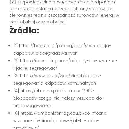
[7]
. Odpowiedzialne postępowanie z bioodpadami
to nie tylko działanie na rzecz ochrony środowiska,
ale również realna oszczędność surowców i energii w
skali lokalnej oraz globalnej.
Źródła:
[1] https://bagstar.pl/pl/blog/post/segregacja-
odpadow-biodegradowalnych
[2] https://ecosorting.com/odpady-bio-czym-sa-
i-jak-je-segregowac/
[3] https://www.gov.pl/web/klimat/zasady-
segregowania-odpadow-komunalnych
[4] https://ekrosno.pl/aktualnosci1/992-
bioodpady-czego-nie-nalezy-wrzucac-do-
brazowego-worka
[6] https://kampaniasmog.edu.pl/co-mozna-
wrzucac-do-bioodpadow-i-jak-to-robic-
prawidlowo/