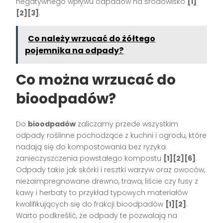
negatywnego wpływu odpadów na środowisko
[1]
[2][3]
.
Co należy wrzucać do żółtego
pojemnika na odpady?
Co można wrzucać do
bioodpadów?
Do
bioodpadów
zaliczamy przede wszystkim
odpady roślinne pochodzące z kuchni i ogrodu, które
nadają się do kompostowania bez ryzyka
zanieczyszczenia powstałego kompostu
[1][2][6]
.
Odpady takie jak skórki i resztki warzyw oraz owoców,
niezaimpregnowane drewno, trawa, liście czy fusy z
kawy i herbaty to przykład typowych materiałów
kwalifikujących się do frakcji bioodpadów
[1][2]
.
Warto podkreślić, że odpady te pozwalają na