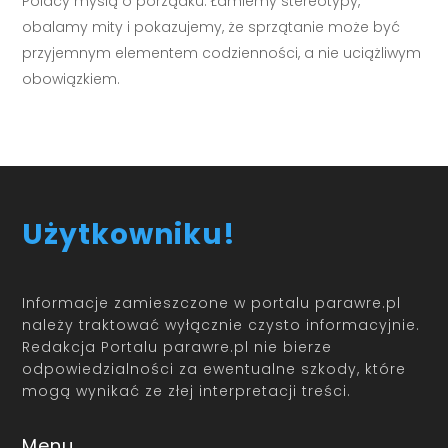
Polacy myślą o porządku. Łamiemy stereotypy,
obalamy mity i pokazujemy, że sprzątanie może być
przyjemnym elementem codzienności, a nie uciążliwym
obowiązkiem.
Użytkowniku!
Informacje zamieszczone w portalu parawre.pl
należy traktować wyłącznie czysto informacyjnie.
Redakcja Portalu parawre.pl nie bierze
odpowiedzialności za ewentualne szkody, które
mogą wynikać ze złej interpretacji treści.
Menu