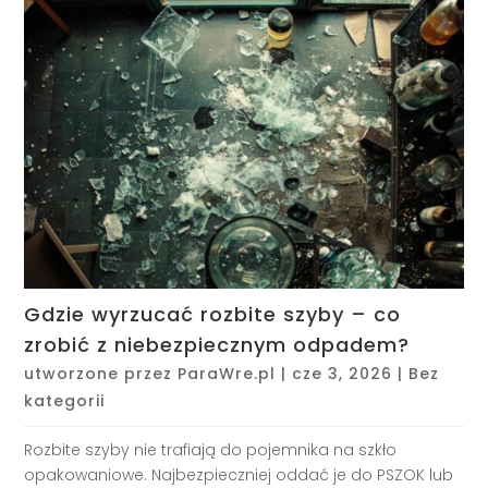
Gdzie wyrzucać rozbite szyby – co
zrobić z niebezpiecznym odpadem?
utworzone przez
ParaWre.pl
|
cze 3, 2026
|
Bez
kategorii
Rozbite szyby nie trafiają do pojemnika na szkło
opakowaniowe. Najbezpieczniej oddać je do PSZOK lub