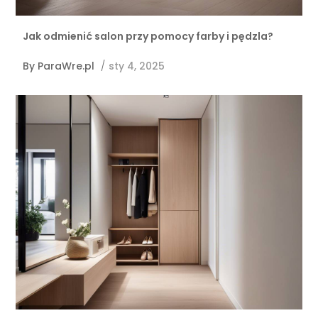
Jak odmienić salon przy pomocy farby i pędzla?
By
ParaWre.pl
/
sty 4, 2025