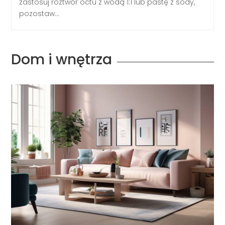
zastosuj roztwór octu z wodą 1:1 lub pastę z sody,
pozostaw...
Dom i wnętrza