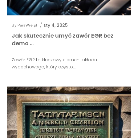
/
sty 4, 2025
By
ParaWre.pl
Jak skutecznie umyć zawór EGR bez
demo …
Zawór EGR to kluczowy element układu
wydechowego, który często...