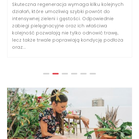
warunków uprawy. Najważniejsze, by już na
początku wyjaśnić: większość begonii lepiej
rośnie w półcieniu lub rozproszonym świetle,
jednak niektóre nowoczesne odmiany tolerują
słońce, jeśli zapewnimy im odpowiednią
pielęgnację [2], [3], [4], [5], [6], [7], [9]. Odmiany
begonii a...