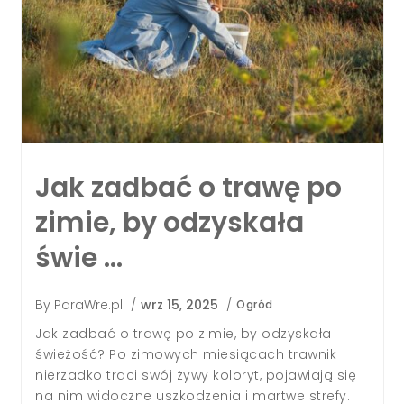
Czy begonia sprawdzi
się na słonecznym
balkonie?
By
ParaWre.pl
/
gru 25, 2025
/
Ogród
Czy begonia sprawdzi się na słonecznym
balkonie? Odpowiedź zależy przede wszystkim
od odmiany begonii, jakości podłoża, a także
staranności w utrzymaniu odpowiednich