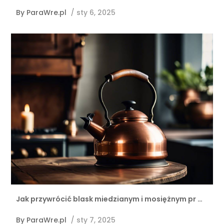
By
ParaWre.pl
/
sty 6, 2025
Jak przywrócić blask miedzianym i mosiężnym pr …
By
ParaWre.pl
/
sty 7, 2025